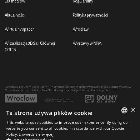
Dla mediów
Regulaminy
Aktualności
Polityka prywatności
Wirtualny spacer
Wrocław
Wizualizacja 3D Sali Głównej
Wystawy w NFM
ORLEN
Narodowe Forum Muzyki (NFM) - instytucja kultury współprowadzona przez Gminę Wrocław,
Ministra Kultury i Dziedzictwa Narodowego oraz Województwo Dolnośląskie
×
Ta strona używa plików cookie
Rozwój działalności artystycznej i edukacyjnej NFM poprzez zakup sprzętu współfinansowany
przez:
This website uses cookies to improve user experience. By using our
POLISH
website you consent to all cookies in accordance with our Cookie
Policy.
Dowiedz się więcej
ENGLISH