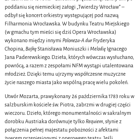
poddaniu się niemieckiej załogi „Twierdzy Wrocław” –
odbył się koncert orkiestry występującej pod nazwą
Filharmonia Wrocławska. W budynku Teatru Miejskiego
(w gmachu tym mieści się dziś Opera Wrocławska)
wykonano między innymi
Poloneza-A dur
Fryderyka
Chopina,
Bajkę
Stanisława Moniuszki i
Melodię
Ignacego
Jana Paderewskiego. Dzieła, których wówczas wysłuchano,
powrócą, a razem z zespołami NFM wystąpi utalentowana
młodzież. Dzięki temu ujrzymy współczesne muzyczne
życie naszego miasta jako wspólną pracę wielu pokoleń.
Utwór Mozarta, prawykonany 26 października 1783 roku w
salzburskim kościele św. Piotra, zabrzmi w drugiej części
wieczoru. Dzieło, którego monumentalności w sakralnym
dorobku Austriaka dorównuje tylko
Requiem
, słynie z
połączenia pełnej majestatu pobożności z afektami
żywcem przeniesionymi z operowego teatru. Jeśli