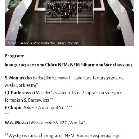
NFM FIlharmonia Wrocławska / fot. Łukasz Rajchert
Program:
Inauguracja sezonu Chóru NFM i NFM Filharmonii Wrocławskiej
S. Moniuszko
Bajka (Baśń zimowa)
– uwertura fantastyczna na
wielką orkiestrę*
I.J. Paderewski
Melodia
Ges-dur
op. 16 nr 2 (oprac. na skrzypce i
fortepian S. Barcewicz)**
F. Chopin
Polonez A-dur
op. 40 nr 1**
***
W.A. Mozart
Msza c-moll
KV 427 „Wielka”
**Występ w ramach programu NFM Promuje wspierającego