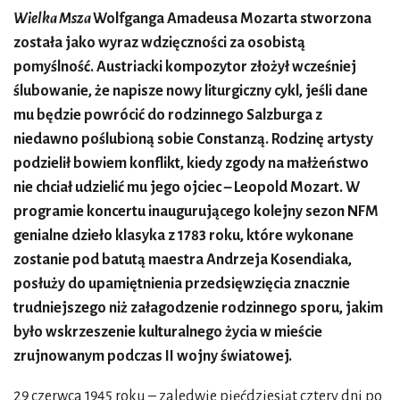
Wielka Msza
Wolfganga Amadeusa Mozarta stworzona
została jako wyraz wdzięczności za osobistą
pomyślność. Austriacki kompozytor złożył wcześniej
ślubowanie, że napisze nowy liturgiczny cykl, jeśli dane
mu będzie powrócić do rodzinnego Salzburga z
niedawno poślubioną sobie Constanzą. Rodzinę artysty
podzielił bowiem konflikt, kiedy zgody na małżeństwo
nie chciał udzielić mu jego ojciec – Leopold Mozart. W
programie koncertu inaugurującego kolejny sezon NFM
genialne dzieło klasyka z 1783 roku, które wykonane
zostanie pod batutą maestra Andrzeja Kosendiaka,
posłuży do upamiętnienia przedsięwzięcia znacznie
trudniejszego niż załagodzenie rodzinnego sporu, jakim
było wskrzeszenie kulturalnego życia w mieście
zrujnowanym podczas II wojny światowej.
29 czerwca 1945 roku – zaledwie pięćdziesiąt cztery dni po