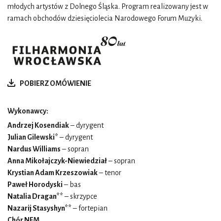
młodych artystów z Dolnego Śląska. Program realizowany jest w
ramach obchodów dziesięciolecia Narodowego Forum Muzyki.
POBIERZ OMÓWIENIE
Wykonawcy:
Andrzej Kosendiak
– dyrygent
Julian Gilewski*
– dyrygent
Nardus Williams
– sopran
Anna Mikołajczyk-Niewiedział
– sopran
Krystian Adam Krzeszowiak
– tenor
Paweł Horodyski
– bas
Natalia Dragan**
– skrzypce
Nazarij Stasyshyn**
– fortepian
Chór NFM