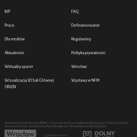
BIP
FAQ
Praca
Dofinansowanie
Dla mediów
Regulaminy
Aktualności
Polityka prywatności
Wirtualny spacer
Wrocław
Wizualizacja 3D Sali Głównej
Wystawy w NFM
ORLEN
Narodowe Forum Muzyki (NFM) - instytucja kultury współprowadzona przez Gminę Wrocław,
Ministra Kultury i Dziedzictwa Narodowego oraz Województwo Dolnośląskie