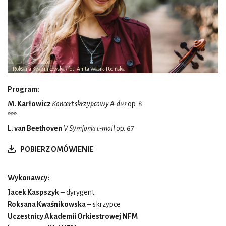
Roksana Kwaśnikowska / fot. Anita Wasik-Pocińska
Program:
M. Karłowicz
Koncert skrzypcowy A-dur
op. 8
***
L. van Beethoven
V Symfonia c-moll
op. 67
POBIERZ OMÓWIENIE
Wykonawcy:
Jacek Kaspszyk
– dyrygent
Roksana Kwaśnikowska
– skrzypce
Uczestnicy Akademii Orkiestrowej NFM