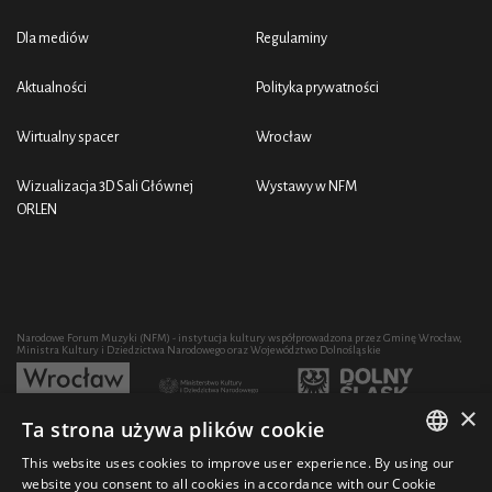
Dla mediów
Regulaminy
Aktualności
Polityka prywatności
Wirtualny spacer
Wrocław
Wizualizacja 3D Sali Głównej
Wystawy w NFM
ORLEN
Narodowe Forum Muzyki (NFM) - instytucja kultury współprowadzona przez Gminę Wrocław,
Ministra Kultury i Dziedzictwa Narodowego oraz Województwo Dolnośląskie
×
Ta strona używa plików cookie
Rozwój działalności artystycznej i edukacyjnej NFM poprzez zakup sprzętu współfinansowany
przez:
This website uses cookies to improve user experience. By using our
POLISH
website you consent to all cookies in accordance with our Cookie