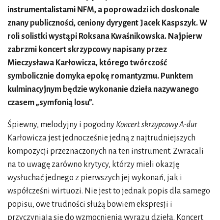
instrumentalistami NFM, a poprowadzi ich doskonale
znany publiczności, ceniony dyrygent Jacek Kaspszyk. W
roli solistki wystąpi Roksana Kwaśnikowska. Najpierw
zabrzmi koncert skrzypcowy napisany przez
Mieczysława Karłowicza, którego twórczość
symbolicznie domyka epokę romantyzmu. Punktem
kulminacyjnym będzie wykonanie dzieła nazywanego
czasem „symfonią losu”.
Śpiewny, melodyjny i pogodny
Koncert skrzypcowy A-du
r
Karłowicza jest jednocześnie jedną z najtrudniejszych
kompozycji przeznaczonych na ten instrument. Zwracali
na to uwagę zarówno krytycy, którzy mieli okazję
wysłuchać jednego z pierwszych jej wykonań, jak i
współcześni wirtuozi. Nie jest to jednak popis dla samego
popisu, owe trudności służą bowiem ekspresji i
przyczyniają się do wzmocnienia wyrazu dzieła. Koncert