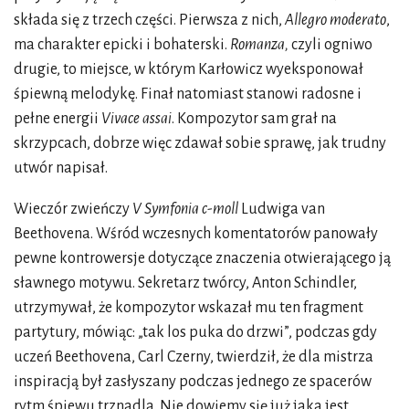
składa się z trzech części. Pierwsza z nich,
Allegro moderato
,
ma charakter epicki i bohaterski.
Romanza,
czyli ogniwo
drugie, to miejsce, w którym Karłowicz wyeksponował
śpiewną melodykę. Finał natomiast stanowi radosne i
pełne energii
Vivace assai
. Kompozytor sam grał na
skrzypcach, dobrze więc zdawał sobie sprawę, jak trudny
utwór napisał.
Wieczór zwieńczy
V Symfonia c-moll
Ludwiga van
Beethovena. Wśród wczesnych komentatorów panowały
pewne kontrowersje dotyczące znaczenia otwierającego ją
sławnego motywu. Sekretarz twórcy, Anton Schindler,
utrzymywał, że kompozytor wskazał mu ten fragment
partytury, mówiąc: „tak los puka do drzwi”, podczas gdy
uczeń Beethovena, Carl Czerny, twierdził, że dla mistrza
inspiracją był zasłyszany podczas jednego ze spacerów
rytm śpiewu trznadla. Nie dowiemy się już jaka jest