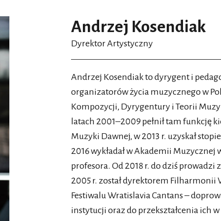
dedykuje swoją opowieść załodze, wobec
Andrzej Kosendiak
niewygasłą wdzięczność”.
Dyrektor Artystyczny
Muszę przyznać, że sam jestem właśnie 
oczywiście festiwal nie opowiada o mnie.
Andrzej Kosendiak to dyrygent i pedag
początek innych. Zauważmy, że dedykacja 
organizatorów życia muzycznego w Pol
całej akcji powieści. Narrator-Conrad nie 
Kompozycji, Dyrygentury i Teorii Muz
przyjmując funkcję kapitana wraz z jej k
latach 2001–2009 pełnił tam funkcję 
na pytanie, które padło, zanim akcja został
Muzyki Dawnej, w 2013 r. uzyskał stopi
dorosłym, opłacało się brać odpowiedzialn
2016 wykładał w Akademii Muzycznej w 
profesora.
Od 2018 r. do dziś prowadzi 
W dziele Conrada znalazł się jeszcze cyta
2005 r. został dyrektorem Filharmoni
Muzyka
. „[Muzyka to] spokojne, płaskie
Festiwalu Wratislavia Cantans – dopro
takie ma być nastawienie publiczności?
instytucji oraz do przekształcenia ic