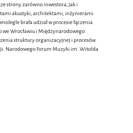
ntans w 1997 roku. Wtedy go poznałem.
 strony zarówno inwestora, jak i
Marino Grimani, który w 1595 roku
ntami akustyki, architektami, inżynierami
, a mimo tego przyjął zaszczyt i wyzwania
nolegle brała udział w procesie łączenia
przełomie XVI i XVII wieku, wciąż
go we Wrocławiu i Międzynarodowego
esie schyłkowym, rozpoczętym przez
rzenia struktury organizacyjnej i procesów
smańskich. Podobnie jak doża,
cji: Narodowego Forum Muzyki im. Witolda
ę cienia.
awiąże z kolei zespół Il Giardino
ì dolce è’l tormento
. Giovanni Antonini
ielgrzymce przez życie, także „życie”
byłych dyrektorów artystycznych
ą obaj czują wdzięczność, która pojawia się
ago – żaglowca dowodzonego przez
i siłami przyrody, a tutaj swoistym