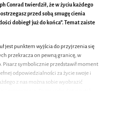
eph Conrad twierdził, że w życiu każdego
postrzegasz przed sobą smugę cienia
ości dobiegł już do końca”. Temat zaiste
ł jest punktem wyjścia do przyjrzenia się
rych przekracza on pewną granicę, w
go. Pisarz symbolicznie przedstawił moment
ełnej odpowiedzialności za życie swoje i
każdego z nas można sobie wyobrazić
ści i przemijania. To zjawisko dotyczy tak
i, epok, projektów. Intuicyjnie odczuwam,
at nie będzie już taki, jaki był. Czy
u dojrzałości?
ści
jest współpraca. Młody kapitan