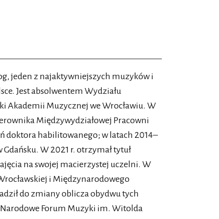
 której „do końca życia zachowa
w momencie życiowych zmian, choć
 Przeczuwam koniec pewnych rzeczy i
og, jeden z najaktywniejszych muzyków i
dla załogi jest sformułowana długo po
sce. Jest absolwentem Wydziału
mógł przewidzieć, co się wydarzy,
yki Akademii Muzycznej we Wrocławiu. W
onsekwencjami. Jego motto jest odpowiedzią
kierownika Międzywydziałowej Pracowni
a zawiązana. Tak, opłacało się być
eń doktora habilitowanego; w latach 2014–
ość.
Gdańsku. W 2021 r. otrzymał tytuł
zajęcia na swojej macierzystej uczelni. W
t z wiersza Charles’a Baudelaire’a pt.
i Wrocławskiej i Międzynarodowego
, ogromne zwierciadło mojej rozpaczy”. Czy
wadził do zmiany oblicza obydwu tych
h w Narodowe Forum Muzyki im. Witolda