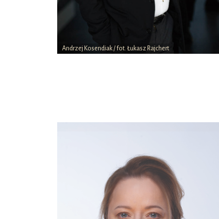
Andrzej Kosendiak / fot. Łukasz Rajchert