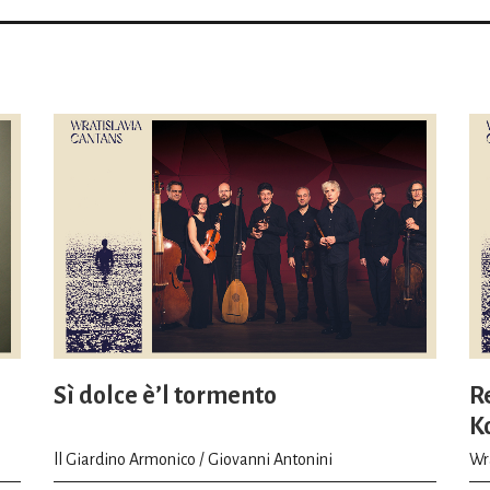
antagonistą są „siły sztuki”.
Nad Morze Śródziemne zaprowadzą nas t
koncertowym. Mowa o
Samsonie i Dalili
Ca
Eneaszu
Henry’ego Purcella. Dostrzegamy 
je coś jeszcze?
O proszę, nie pomyślałem, że i te opery ro
opery marynistyczne [śmiech]. Obie opowi
śródziemnomorskiej. Ich fabuła toczy się
za siebie i naród. Weźmy historię Samsona,
poprowadzi Thomas Guggeis. Żydzi byli gn
Chociaż Samson początkowo uległ wdzięko
Sì dolce è’l tormento
R
smugę cienia, modlił się do Boga i odzyska
K
gruzami świątyni. W ten sposób uratował s
ll Giardino Armonico / Giovanni Antonini
Wra
kochankowie w kompozycji Purcella. Wykon