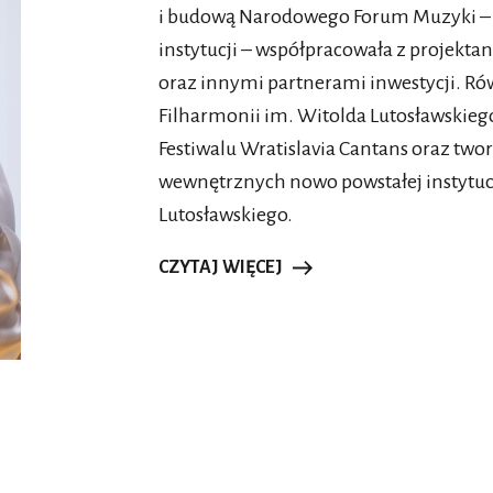
McCreesh wykonywał na 32. Wratislavii Ca
i budową Narodowego Forum Muzyki – ze
Bohater rekonstrukcji mszy koronacyjnej, 
instytucji – współpracowała z projekta
otrzymał godność doży, miał już swoje lata
oraz innymi partnerami inwestycji. Rów
z nim związane. Również sama Wenecja na 
Filharmonii im. Witolda Lutosławskie
wspaniała i bogata, była właściwie w okr
Festiwalu Wratislavia Cantans oraz two
zdobycie Konstantynopola przez Turków O
wewnętrznych nowo powstałej instytu
Najjaśniejsza Republika przekroczyła smug
Lutosławskiego.
Do nagrania sprzed ponad trzydziestu lat n
CZYTAJ WIĘCEJ
Armonico podczas koncertu pod tytułem
S
bardzo lubi podróże. Ale mowa tu także o p
festiwalu. McCreesh i Antonini to dwóch 
Wratislavii, ja jestem obecnym. Z pewności
w momencie spełnienia. Na pokładzie Ot
Conrada – gra toczyła się pomiędzy ludźmi 