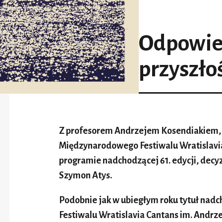
Odpowied
przyszło
Z profesorem Andrzejem Kosendiakiem,
Międzynarodowego Festiwalu Wratislavia
programie nadchodzącej 61. edycji, decyz
Szymon Atys.
Podobnie jak w ubiegłym roku tytuł na
Festiwalu Wratislavia Cantans im. Andrz