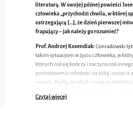
literaturą. W swojej późnej powieści Jos
człowieka „przychodzi chwila, w której s
ostrzegającą […], że dzień pierwszej młod
frapujący – jak należy go rozumieć?
Prof. Andrzej Kosendiak:
Conradowski tytu
takim sytuacjom w życiu człowieka, w któ
których coś się kończy i zaczyna coś inne
pozostawienia młodości za sobą i wzięcia p
innych. Myślę, że takich smug na drodze 
więcej. Jedną z nich jest perspektywa staro
Czytaj więcej
poszczególnych osób, jak i rozmaitych ide
że żyjemy właśnie w czasach przełomu, że świ
jesteśmy w stanie przekroczyć naszą linię k
Osobnym tematem conradowskiej powie