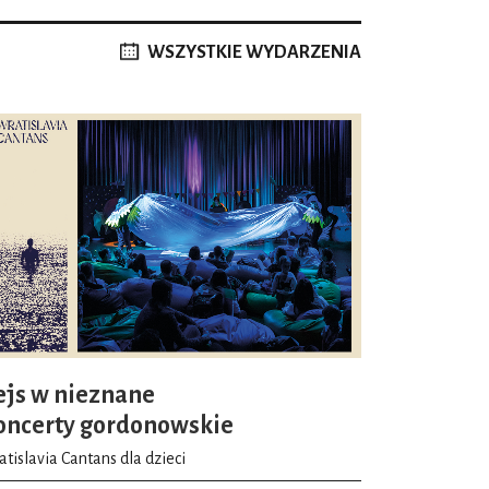
WSZYSTKIE WYDARZENIA
eż dwie opery w wykonaniu
mille’a Saint-Seänsa oraz
Dydonie i
w ich tytułach pewną symetrię. Czy łączy
zgrywają się nad morzem! Nie są to jednak
eści wyrosły w kulturze
 właśnie wokół motywu odpowiedzialności
 czyli dzieło Saint-Saënsa, które
ębieni i okupowani przez Filistynów.
m Dalili, później świadomie przekroczył
ejs w nieznane
ł siły, by wraz z oprawcami zginąć pod
oncerty gordonowskie
wój naród. W podobnej sytuacji są
tislavia Cantans dla dzieci
ają ją wraz z solistami Chór Capella