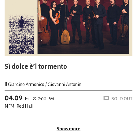
Sì dolce è’l tormento
ll Giardino Armonico / Giovanni Antonini
04.09
Fri.
7:00 PM
SOLD OUT
NFM, Red Hall
Show more