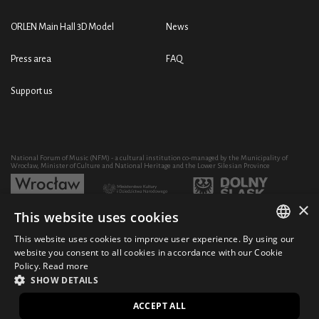
ORLEN Main Hall 3D Model
News
Press area
FAQ
Support us
National Forum of Music (NFM) - a cultural institution co-managed by the Municipality of
Wrocław, Minister of Culture and National Heritage and the Lower Silesian Province
×
This website uses cookies
Development of the NFM's artistic and educational activity through the purchase of equipment
co-financed by:
This website uses cookies to improve user experience. By using our
POLISH
website you consent to all cookies in accordance with our Cookie
Policy.
Read more
ENGLISH
SHOW DETAILS
© 2021 National Forum of Music
Design Ficturo
PL
ACCEPT ALL