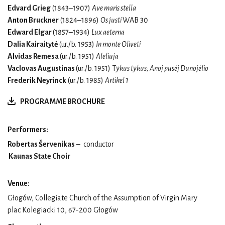
Edvard Grieg
(1843–1907)
Ave maris stella
Anton Bruckner
(1824–1896)
Os justi
WAB 30
Edward Elgar
(1857–1934)
Lux aeterna
Dalia Kairaitytė
(ur./b. 1953)
In monte Oliveti
Alvidas Remesa
(ur./b. 1951)
Aleliuja
Vaclovas Augustinas
(ur./b. 1951) T
ykus tykus; Anoj pusėj Dunojėlio
Frederik Neyrinck
(ur./b. 1985)
Artikel 1
PROGRAMME BROCHURE
Performers:
Robertas Šervenikas
– conductor
Kaunas State Choir
Venue:
Głogów, Collegiate Church of the Assumption of Virgin Mary
plac Kolegiacki 10, 67-200 Głogów