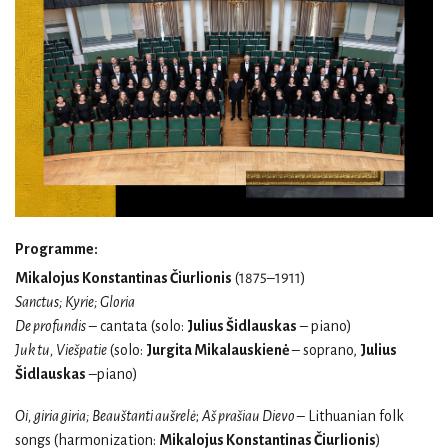
Programme:
Mikalojus Konstantinas Čiurlionis
(1875–1911)
Sanctus; Kyrie; Gloria
De profundis
– cantata (solo:
Julius Šidlauskas
– piano)
Juk tu, Viešpatie
(solo:
Jurgita Mikalauskienė
– soprano,
Julius
Šidlauskas
–piano)
Oi, giria giria; Beauštanti aušrelė
;
Aš prašiau Dievo
– Lithuanian folk
songs (harmonization:
Mikalojus Konstantinas Čiurlionis
)