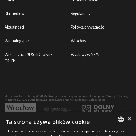
Dla mediów
Regulaminy
Aktualności
Polityka prywatności
Wirtualny spacer
Wrocław
Wizualizacja 3D Sali Głównej
Wystawy w NFM
ORLEN
Narodowe Forum Muzyki (NFM) - instytucja kultury współprowadzona przez Gminę Wrocław,
Ministra Kultury i Dziedzictwa Narodowego oraz Województwo Dolnośląskie
×
Ta strona używa plików cookie
Rozwój działalności artystycznej i edukacyjnej NFM poprzez zakup sprzętu współfinansowany
przez:
This website uses cookies to improve user experience. By using our
POLISH