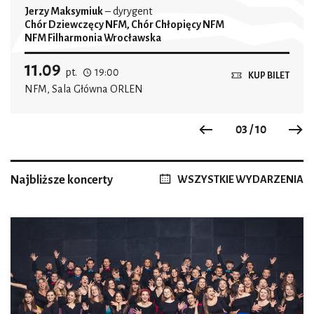
Jerzy Maksymiuk
– dyrygent
Chór Dziewczęcy NFM, Chór Chłopięcy NFM
NFM Filharmonia Wrocławska
11.09
pt.
19:00
KUP BILET
NFM, Sala Główna ORLEN
03 / 10
Previous
N
Najbliższe koncerty
WSZYSTKIE WYDARZENIA