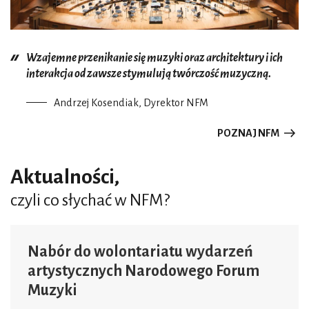
Wzajemne przenikanie się muzyki oraz architektury i ich
interakcja od zawsze stymulują twórczość muzyczną.
Andrzej Kosendiak, Dyrektor NFM
POZNAJ NFM
Aktualności,
czyli co słychać w NFM?
Nabór do wolontariatu wydarzeń
artystycznych Narodowego Forum
Muzyki