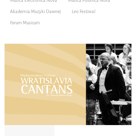
Musica Electronica Nova
Musica Polonica Nova
Akademia Muzyki Dawnej
Leo Festiwal
Forum Musicum