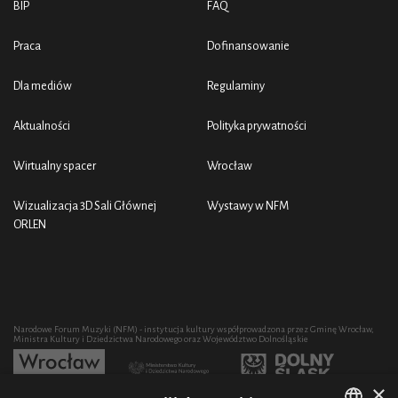
BIP
FAQ
Praca
Dofinansowanie
Dla mediów
Regulaminy
Aktualności
Polityka prywatności
Wirtualny spacer
Wrocław
Wizualizacja 3D Sali Głównej
Wystawy w NFM
ORLEN
Narodowe Forum Muzyki (NFM) - instytucja kultury współprowadzona przez Gminę Wrocław,
Ministra Kultury i Dziedzictwa Narodowego oraz Województwo Dolnośląskie
×