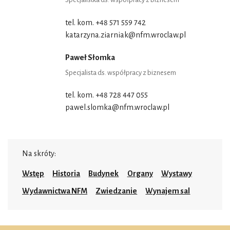
tel. kom. +48 571 559 742
katarzyna.ziarniak@nfm.wroclaw.pl
Paweł Słomka
Specjalista ds. współpracy z biznesem
tel. kom. +48 728 447 055
pawel.slomka@nfm.wroclaw.pl
Na skróty:
Wstęp
Historia
Budynek
Organy
Wystawy
Wydawnictwa NFM
Zwiedzanie
Wynajem sal