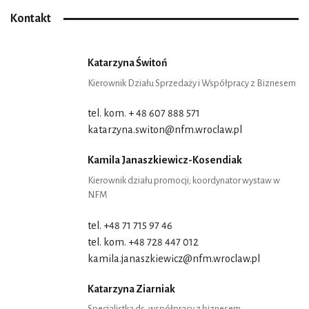
Kontakt
Katarzyna Świtoń
Kierownik Działu Sprzedaży i Współpracy z Biznesem
tel. kom. + 48 607 888 571
katarzyna.switon@nfm.wroclaw.pl
Kamila Janaszkiewicz-Kosendiak
Kierownik działu promocji; koordynator wystaw w
NFM
tel. +48 71 715 97 46
tel. kom. +48 728 447 012
kamila.janaszkiewicz@nfm.wroclaw.pl
Katarzyna Ziarniak
Specjalistka ds. współpracy z biznesem