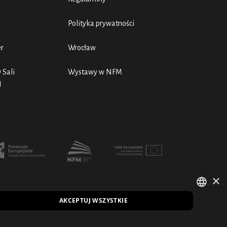
Polityka prywatności
er
Wrocław
 Sali
Wystawy w NFM
N
×
AKCEPTUJ WSZYSTKIE
POLISH
EN
ENGLISH