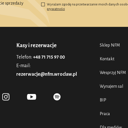
ie sprzedaży
Wyrażam zgodę na przetwarzanie moich danych osob
prywatności
Kasy i rezerwacje
Sklep NFM
Telefon:
+48 71 715 97 00
Kontakt
E-mail:
Wesprzyj NFM
rezerwacje@nfm.wroclaw.pl
Wynajem sal
BIP
Praca
Dla mediów