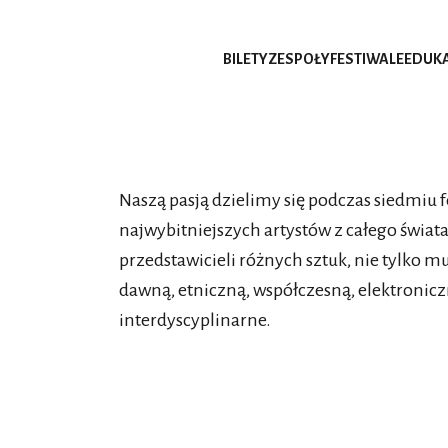
BILETY
ZESPOŁY
FESTIWALE
EDUK
Naszą pasją dzielimy się podczas siedmiu f
najwybitniejszych artystów z całego świat
przedstawicieli różnych sztuk, nie tylko
dawną, etniczną, współczesną, elektroniczną
interdyscyplinarne.