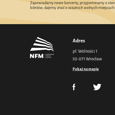
Zapowiadamy nowe koncerty, przypominamy o starc
biletów, dajemy znać o ostatnich wolnych miejscach
Adres
pl. Wolności 1
50-071 Wrocław
Pokaż na mapie