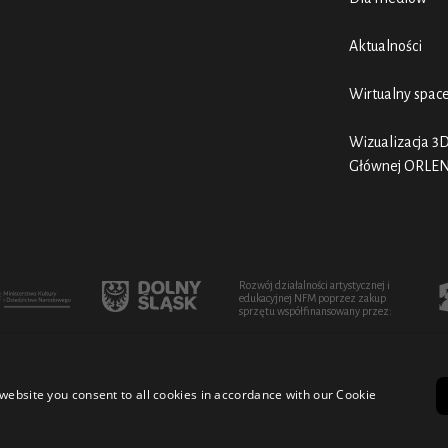
Aktualności
Wirtualny spac
Wizualizacja 3D
Głównej ORLE
Rozwój działalności artystycznej i
edukacyjnej NFM poprzez zakup
sprzętu współfinansowany przez:
website you consent to all cookies in accordance with our Cookie
cturo