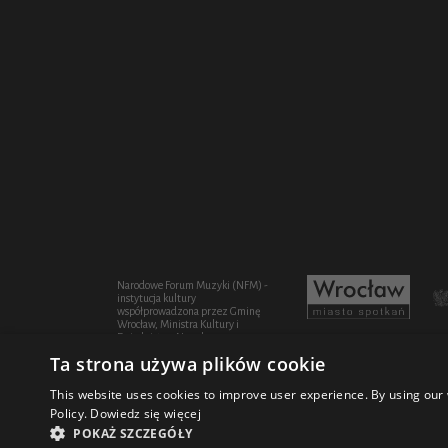
Narodowe Forum Muzyki (NFM) -
instytucja kultury
współprowadzona przez Gminę
Wrocław, Ministra Kultury i
Dziedzictwa Narodowego oraz
Województwo Dolnośląskie
Ta strona używa plików cookie
This website uses cookies to improve user experience. By using our 
Policy.
Dowiedz się więcej
© 2021 Narodowe Forum Muzyki
Design Fi
POKAŻ SZCZEGÓŁY