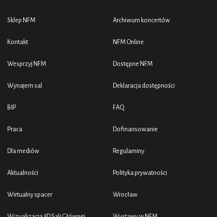
Sklep NFM
Archiwum koncertów
Kontakt
NFM Online
Wesprzyj NFM
Dostępne NFM
Wynajem sal
Deklaracja dostępności
BIP
FAQ
Praca
Dofinansowanie
Dla mediów
Regulaminy
Aktualności
Polityka prywatności
Wirtualny spacer
Wrocław
Wizualizacja 3D Sali Głównej
Wystawy w NFM