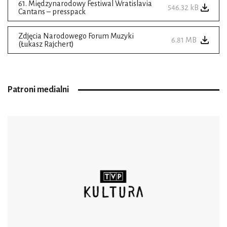
61. Międzynarodowy Festiwal Wratislavia
546.32 kB
Cantans – presspack
Zdjęcia Narodowego Forum Muzyki
6.81 MB
(Łukasz Rajchert)
Patroni medialni