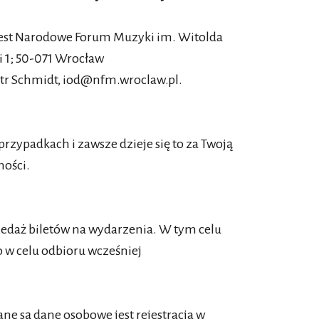
est Narodowe Forum Muzyki im. Witolda
i 1; 50-071 Wrocław
tr Schmidt, iod@nfm.wroclaw.pl.
zypadkach i zawsze dzieje się to za Twoją
tności.
zedaż biletów na wydarzenia. W tym celu
 w celu odbioru wcześniej
e są dane osobowe jest rejestracja w