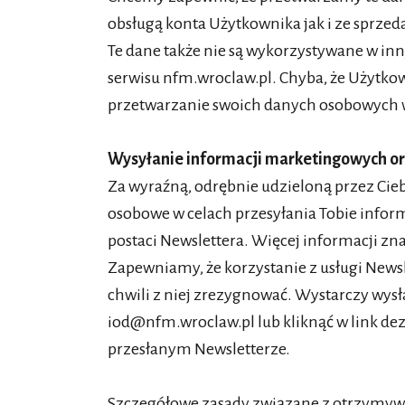
obsługą konta Użytkownika jak i ze sprzed
Te dane także nie są wykorzystywane w in
serwisu nfm.wroclaw.pl. Chyba, że Użytko
przetwarzanie swoich danych osobowych w
Wysyłanie informacji marketingowych o
Za wyraźną, odrębnie udzieloną przez Ci
osobowe w celach przesyłania Tobie infor
postaci Newslettera. Więcej informacji zn
Zapewniamy, że korzystanie z usługi Newsl
chwili z niej zrezygnować. Wystarczy wysł
iod@nfm.wroclaw.pl lub kliknąć w link dez
przesłanym Newsletterze.
Szczegółowe zasady związane z otrzymywa