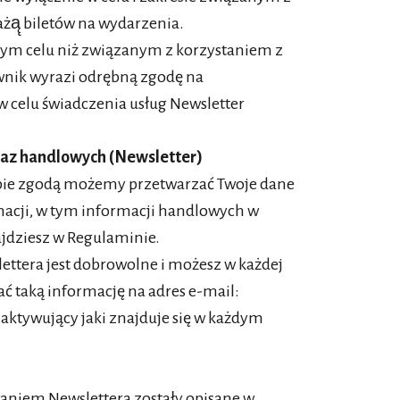
ażą̨ biletów na wydarzenia.
nym celu niż związanym z korzystaniem z
wnik wyrazi odrębną zgodę na
 celu świadczenia usług Newsletter
raz handlowych (Newsletter)
ebie zgodą możemy przetwarzać Twoje dane
macji, w tym informacji handlowych w
ajdziesz w Regulaminie.
ettera jest dobrowolne i możesz w każdej
ać taką informację na adres e-mail:
aktywujący jaki znajduje się w każdym
niem Newslettera zostały opisane w