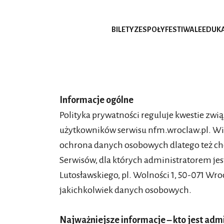
BILETY
ZESPOŁY
FESTIWALE
EDUK
Informacje ogólne
Polityka prywatności reguluje kwestie zw
użytkowników serwisu nfm.wroclaw.pl. Wi
ochrona danych osobowych dlatego też ch
Serwisów, dla których administratorem j
Lutosławskiego, pl. Wolności 1, 50-071 W
jakichkolwiek danych osobowych.
Najważniejsze informacje – kto jest ad