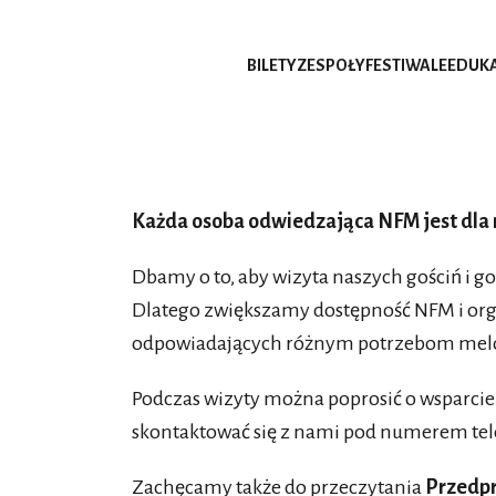
BILETY
ZESPOŁY
FESTIWALE
EDUK
Każda osoba odwiedzająca NFM jest dla 
Dbamy o to, aby wizyta naszych gościń i go
Dlatego zwiększamy dostępność NFM i or
odpowiadających różnym potrzebom me
Podczas wizyty można poprosić o wsparcie 
skontaktować się z nami pod numerem tele
Zachęcamy także do przeczytania
Przedp