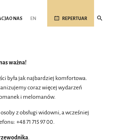
ACJA
O NAS
EN
REPERTUAR
nas ważna!
ści była jak najbardziej komfortowa.
ganizujemy coraz więcej wydarzeń
lomanek i melomanów.
osoby z obsługi widowni, a wcześniej
fonu: +48 71 715 97 00.
rzewodnika
.