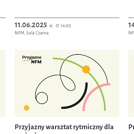
11.06.2025
1
śr.
14:00
NFM, Sala Czarna
NF
Przyjazny warsztat rytmiczny dla
P