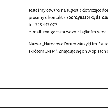
Jesteśmy otwarci na sugestie dotyczące do
prosimy o kontakt z
koordynatorką ds. do
tel. 728 447 027
e-mail:
malgorzata.woznicka@nfm.wrocl
Nazwa „Narodowe Forum Muzyki im. Witold
skrótem „NFM”. Znajduje się on w opisach o