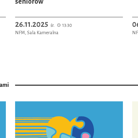
seniorów
26.11.2025
0
śr.
13:30
NFM, Sala Kameralna
NF
bami