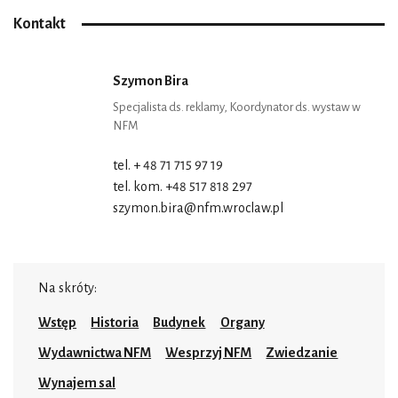
Kontakt
Szymon Bira
Specjalista ds. reklamy, Koordynator ds. wystaw w
NFM
tel. + 48 71 715 97 19
tel. kom. +48 517 818 297
szymon.bira@nfm.wroclaw.pl
Na skróty:
Wstęp
Historia
Budynek
Organy
Wydawnictwa NFM
Wesprzyj NFM
Zwiedzanie
Wynajem sal