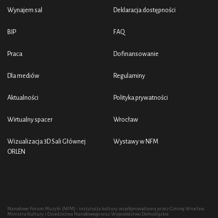
Wynajem sal
Deklaracja dostępności
BIP
FAQ
Praca
Dofinansowanie
Dla mediów
Regulaminy
Aktualności
Polityka prywatności
Wirtualny spacer
Wrocław
Wizualizacja 3D Sali Głównej
Wystawy w NFM
ORLEN
Narodowe Forum Muzyki (NFM) - instytucja kultury współprowadzona przez Gminę Wrocław,
Ministra Kultury i Dziedzictwa Narodowego oraz Województwo Dolnośląskie