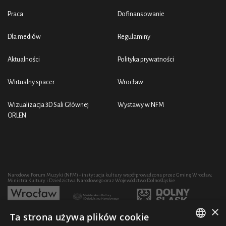
Praca
Dofinansowanie
Dla mediów
Regulaminy
Aktualności
Polityka prywatności
Wirtualny spacer
Wrocław
Wizualizacja 3D Sali Głównej
Wystawy w NFM
ORLEN
Narodowe Forum Muzyki (NFM) - instytucja kultury współprowadzona przez Gminę Wrocław,
Ministra Kultury i Dziedzictwa Narodowego oraz Województwo Dolnośląskie
×
Ta strona używa plików cookie
Rozwój działalności artystycznej i edukacyjnej NFM poprzez zakup sprzętu współfinansowany