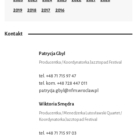
2019
2018
2017
2016
Kontakt
Patrycja Gbyl
Producentka / Koordynatorka Jazztopad Festival
tel. +48 71 715 97 47
tel. kom. +48 728 447 011
patrycja.gbyl@nfm.wroclaw.pl
Wiktoria Smędra
Producentka / Menedżerka Lutosławski Quartet /
Koordynatorka Jazztopad Festival
tel. +48 71 715 97 03