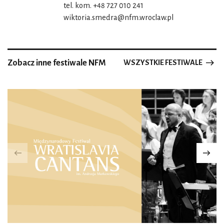
tel. kom. +48 727 010 241
wiktoria.smedra@nfm.wroclaw.pl
Zobacz inne festiwale NFM
WSZYSTKIE FESTIWALE