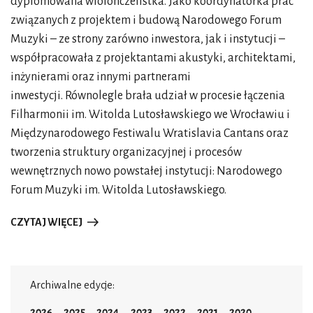
dyplomowana wiolonczelistka. Jako koordynatorka prac
związanych z projektem i budową Narodowego Forum
Muzyki – ze strony zarówno inwestora, jak i instytucji –
współpracowała z projektantami akustyki, architektami,
inżynierami oraz innymi partnerami
inwestycji. Równolegle brała udział w procesie łączenia
Filharmonii im. Witolda Lutosławskiego we Wrocławiu i
Międzynarodowego Festiwalu Wratislavia Cantans oraz
tworzenia struktury organizacyjnej i procesów
wewnętrznych nowo powstałej instytucji: Narodowego
Forum Muzyki im. Witolda Lutosławskiego.
CZYTAJ WIĘCEJ
Archiwalne edycje:
2026
2025
2024
2023
2022
2021
2020