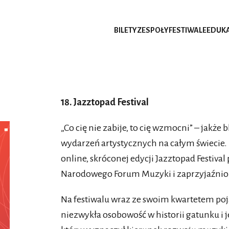
BILETY
ZESPOŁY
FESTIWALE
EDUK
18. Jazztopad Festival
„Co cię nie zabije, to cię wzmocni” – jakże
wydarzeń artystycznych na całym świecie. 
online, skróconej edycji Jazztopad Festiv
Narodowego Forum Muzyki i zaprzyjaźnion
Na festiwalu wraz ze swoim kwartetem po
niezwykła osobowość w historii gatunku i 