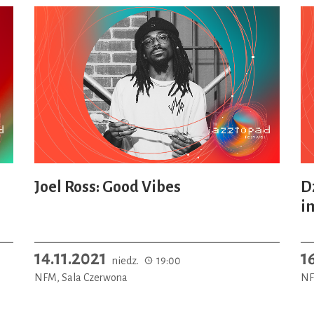
Joel Ross: Good Vibes
D
i
14.11.2021
1
niedz.
19:00
NFM, Sala Czerwona
NF