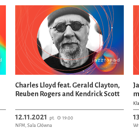
Charles Lloyd feat. Gerald Clayton,
J
Reuben Rogers and Kendrick Scott
m
Kl
12.11.2021
1
pt.
19:00
NFM, Sala Główna
Wr