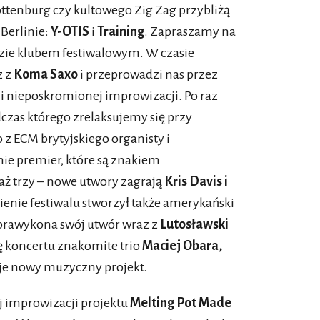
ttenburg czy kultowego Zig Zag przybliżą
 Berlinie:
Y-OTIS
i
Training
. Zapraszamy na
ędzie klubem festiwalowym. W czasie
z z
Koma Saxo
i przeprowadzi nas przez
 i nieposkromionej improwizacji. Po raz
dczas którego zrelaksujemy się przy
z ECM brytyjskiego organisty i
nie premier, które są znakiem
ż trzy – nowe utwory zagrają
Kris Davis i
enie festiwalu stworzył także amerykański
 prawykona swój utwór wraz z
Lutosławski
ę koncertu znakomite trio
Maciej Obara,
je nowy muzyczny projekt.
j improwizacji projektu
Melting Pot Made