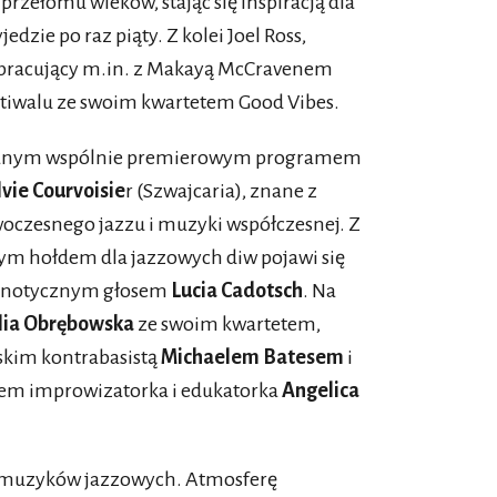
rzełomu wieków, stając się inspiracją dla
dzie po raz piąty. Z kolei Joel Ross,
ółpracujący m.in. z Makayą McCravenem
stiwalu ze swoim kwartetem Good Vibes.
towanym wspólnie premierowym programem
lvie Courvoisie
r (Szwajcaria), znane z
oczesnego jazzu i muzyki współczesnej. Z
 hołdem dla jazzowych diw pojawi się
ipnotycznym głosem
Lucia Cadotsch
. Na
ia Obrębowska
ze swoim kwartetem,
skim kontrabasistą
Michaelem Batesem
i
hem improwizatorka i edukatorka
Angelica
a muzyków jazzowych. Atmosferę