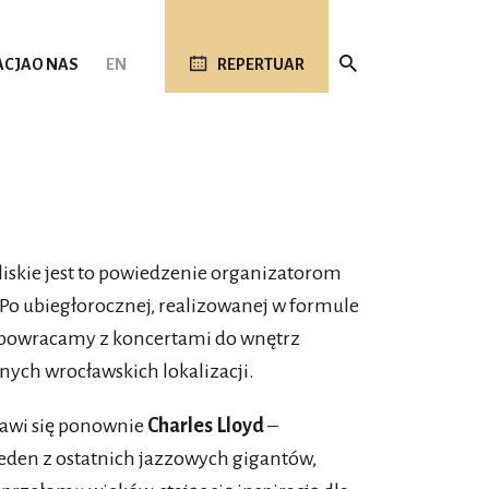
ACJA
O NAS
EN
REPERTUAR
 bliskie jest to powiedzenie organizatorom
Po ubiegłorocznej, realizowanej w formule
al powracamy z koncertami do wnętrz
ych wrocławskich lokalizacji.
jawi się ponownie
Charles Lloyd
–
jeden z ostatnich jazzowych gigantów,