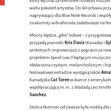
który wyznaczył kierunek rozwoju muzyki p
wielu pokoleń artystów. Do Wrocławia przyje
nagrywający dla Blue Note Records i wsp
znakomity wibrafonista zadebiutuje na fe
Mocny będzie „głos” kobiet – z przygo
przyjadą pianistki
Kris Davis
(Kanada) i
Sy
ambitnych improwizacji z pogranicza now
projektem
Speak Low II
będącym muzycznym
obdarzona czystym, melancholijnym i h
festiwalowej estradzie wystąpią także
Amal
Kanadyjka
Cat Toren
w duecie z amerykań
współpracująca m.in. z Wadadą Leo Smit
Sanchez
.
Stolica Niemiec od zawsze była mekką dl