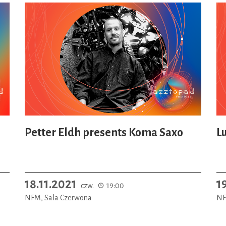
Petter Eldh presents Koma Saxo
L
18.11.2021
1
czw.
19:00
NFM, Sala Czerwona
NF