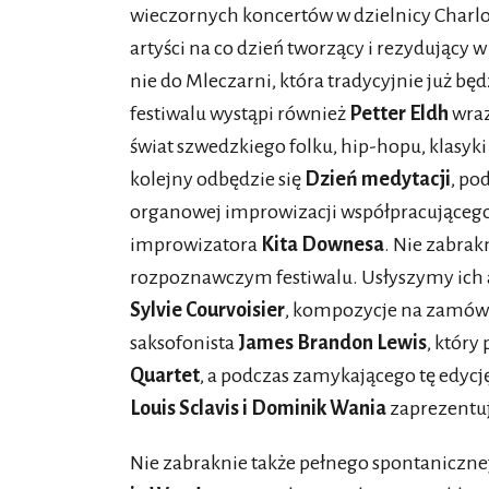
wieczornych koncertów w dzielnicy Charlo
artyści na co dzień tworzący i rezydujący w
nie do Mleczarni, która tradycyjnie już b
festiwalu wystąpi również
Petter Eldh
wra
świat szwedzkiego folku, hip-hopu, klasyki
kolejny odbędzie się
Dzień medytacji
, po
organowej improwizacji współpracującego 
improwizatora
Kita Downesa
. Nie zabrak
rozpoznawczym festiwalu. Usłyszymy ich a
Sylvie Courvoisier
, kompozycje na zamówi
saksofonista
James Brandon Lewis
, który
Quartet
, a podczas zamykającego tę edycj
Louis Sclavis i Dominik Wania
zaprezentu
Nie zabraknie także pełnego spontaniczne