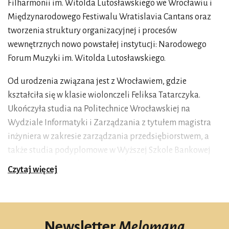
Filharmonii im. Witolda Lutosławskiego we Wrocławiu i
Międzynarodowego Festiwalu Wratislavia Cantans oraz
tworzenia struktury organizacyjnej i procesów
wewnętrznych nowo powstałej instytucji: Narodowego
Forum Muzyki im. Witolda Lutosławskiego.
Od urodzenia związana jest z Wrocławiem, gdzie
kształciła się w klasie wiolonczeli Feliksa Tatarczyka.
Ukończyła studia na Politechnice Wrocławskiej na
Wydziale Informatyki i Zarządzania z tytułem magistra
inżyniera w zakresie zarządzania przedsiębiorstwem, a
także studia podyplomowe w Wyższej Szkole Bankowej
we Wrocławiu w zakresie Zarządzania Projektem. W
Czytaj więcej
latach 2012–2024 była zastępczynią Andrzeja
Kosendiaka, dotychczasowego dyrektora NFM. Kierowała
projektami dofinansowanymi z funduszy Unii
Europejskiej, w ramach których został wybudowany
Newsletter
Melomana