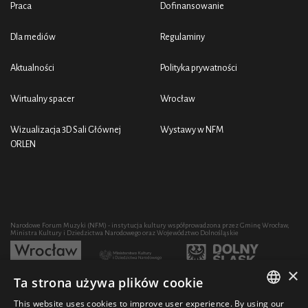
Praca
Dofinansowanie
dostępność, edukacja muzyczna dzieci, młodzieży i osób
dorosłych, a także tworzenie warunków sprzyjających
Dla mediów
Regulaminy
twórczości i komfortowi oraz bezpieczeństwu pracy
Aktualności
Polityka prywatności
artystów na każdym etapie ich działalności.
Wirtualny spacer
Wrocław
Wizualizacja 3D Sali Głównej
Wystawy w NFM
ORLEN
Narodowe Forum Muzyki (NFM) - instytucja kultury współprowadzona przez Gminę Wrocław,
Ministra Kultury i Dziedzictwa Narodowego oraz Województwo Dolnośląskie
×
Ta strona używa plików cookie
Rozwój działalności artystycznej i edukacyjnej NFM poprzez zakup sprzętu współfinansowany
przez:
This website uses cookies to improve user experience. By using our