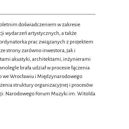
oletnim doświadczeniem w zakresie
cji wydarzeń artystycznych, a także
ordynatorka prac związanych z projektem
 strony zarówno inwestora, jak i
ntami akustyki, architektami, inżynierami
nolegle brała udział w procesie łączenia
go we Wrocławiu i Międzynarodowego
rzenia struktury organizacyjnej i procesów
cji: Narodowego Forum Muzyki im. Witolda