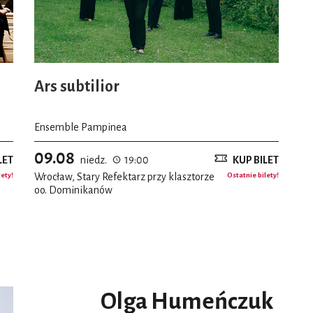
Ars subtilior
Ensemble Pampinea
09.08
LET
niedz.
19:00
KUP BILET
lety!
Wrocław, Stary Refektarz przy klasztorze
Ostatnie bilety!
oo. Dominikanów
Olga Humeńczuk