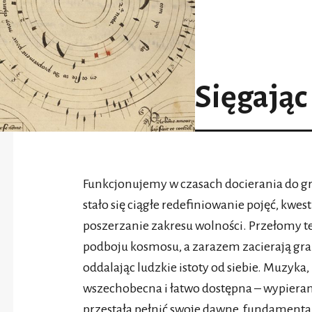
Sięgając
Funkcjonujemy w czasach docierania do gr
stało się ciągłe redefiniowanie pojęć, kw
poszerzanie zakresu wolności. Przełomy 
podboju kosmosu, a zarazem zacierają gr
oddalając ludzkie istoty od siebie. Muzy
wszechobecna i łatwo dostępna – wypierana 
przestała pełnić swoje dawne, fundamenta