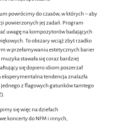
cum powrócimy do czasów, w których – aby
zacji powierzonych jej zadań. Program
rować uwagę na kompozytorów badających
ękowych. To obszary wciąż zbyt rzadko
rym w przełamywaniu estetycznych barier
muzyka stawała się coraz bardziej
tałtujący się dopiero idiom poszerzał
a eksperymentalna tendencja znalazła
ie jednego z flagowych gatunków tamtego
).
upimy się więc na dziełach
we koncerty do NFM i innych,