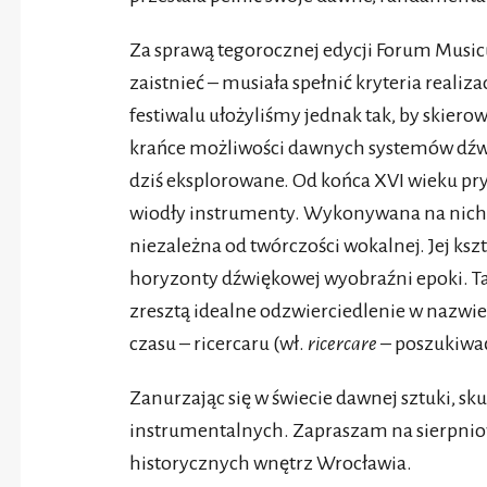
Za sprawą tegorocznej edycji Forum Musi
zaistnieć – musiała spełnić kryteria reali
festiwalu ułożyliśmy jednak tak, by skie
krańce możliwości dawnych systemów dźwi
dziś eksplorowane. Od końca XVI wieku p
wiodły instrumenty. Wykonywana na nich 
niezależna od twórczości wokalnej. Jej ksz
horyzonty dźwiękowej wyobraźni epoki. T
zresztą idealne odzwierciedlenie w nazw
czasu – ricercaru (wł.
ricercare
– poszukiwać
Zanurzając się w świecie dawnej sztuki, sk
instrumentalnych. Zapraszam na sierpnio
historycznych wnętrz Wrocławia.