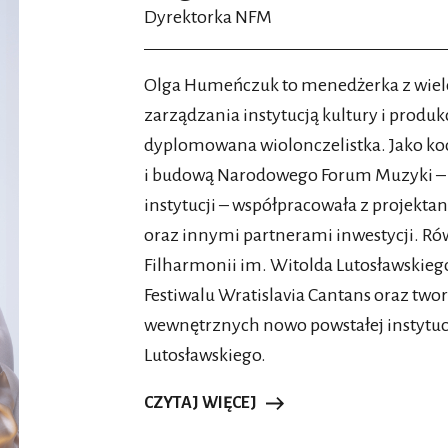
Dyrektorka NFM
Olga Humeńczuk to menedżerka z wiel
zarządzania instytucją kultury i produk
dyplomowana wiolonczelistka. Jako ko
i budową Narodowego Forum Muzyki – ze
instytucji – współpracowała z projekta
oraz innymi partnerami inwestycji. Rów
Filharmonii im. Witolda Lutosławskie
Festiwalu Wratislavia Cantans oraz two
wewnętrznych nowo powstałej instytu
Lutosławskiego.
CZYTAJ WIĘCEJ