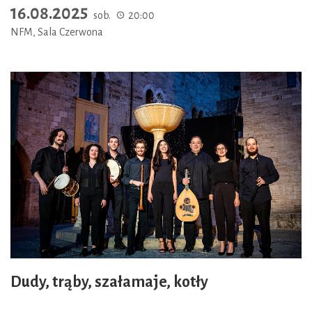
16.08.2025
sob.
20:00
NFM, Sala Czerwona
Dudy, trąby, szałamaje, kotły