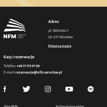
Adres
pl. Wolności 1
50-071 Wrocław
Pokaż na mapie
Kasy i rezerwacje
Telefon:
+48 71 715 97 00
E-mail:
rezerwacje@nfm.wroclaw.pl
Sklep NFM
Archiwum koncertów