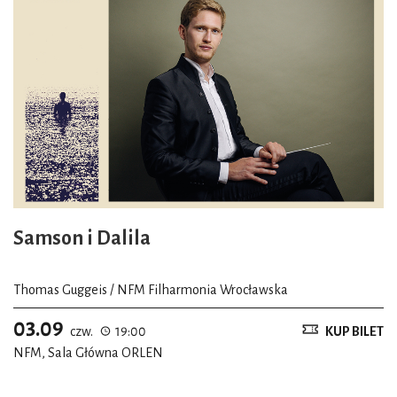
jest dla mnie osobiście niezwykle poruszająca. Dziwna
historia wiąże się z Ars Cantus – ten znakomity wrocławski
zespół nigdy nie miał koncertu w głównym nurcie
Wratislavii Cantans, a jedynie podczas wydarzenia
towarzyszącego! Jego członkowie bardzo wnikliwie i
konsekwentnie badają twórczość kompozytorów Śląska, a
także ogólnie rozumianej epoki średniowiecza.
Podczas tegorocznej Wratislavii wystąpi również NFM
Orkiestra Leopoldinum. U boku jej dyrektora
Samson i Dalila
artystycznego Alexandra Sitkovetsky’ego zobaczymy
pewnego cenionego przez wrocławską publiczność
Thomas Guggeis / NFM Filharmonia Wrocławska
skrzypka, obaj artyści pojawią się też w koncertach
kameralnych.
03.09
czw.
19:00
KUP BILET
NFM, Sala Główna ORLEN
Tajemniczy skrzypek to oczywiście Bartłomiej Nizioł. Wraz
z Sitkovetskym stanowią parę absolutnych wirtuozów o