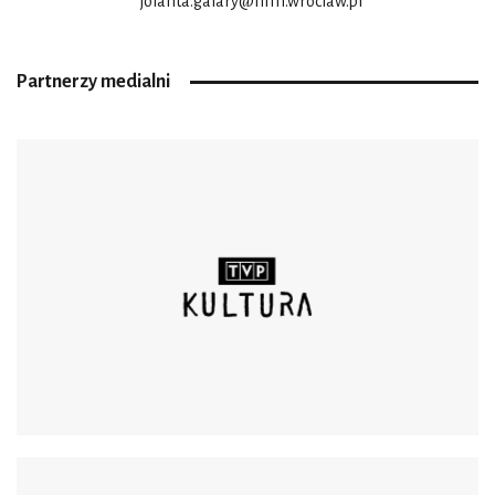
jolanta.galary@nfm.wroclaw.pl
Partnerzy medialni