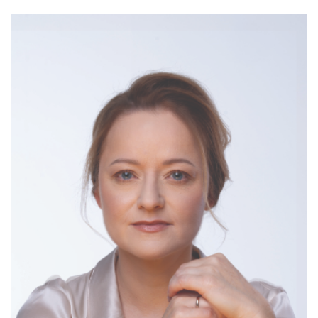
sentymentalną. Projekt ten Paul McCreesh wykonywał na
32. Wratislavii Cantans w 1997 roku. Wtedy go poznałem.
Bohater rekonstrukcji mszy koronacyjnej, Marino Grimani,
który w 1595 roku otrzymał godność doży, miał już swoje
lata, a mimo tego przyjął zaszczyt i wyzwania z nim
związane. Również sama Wenecja na przełomie XVI i XVII
wieku, wciąż wspaniała i bogata, była właściwie w okresie
schyłkowym, rozpoczętym przez zdobycie
Konstantynopola przez Turków Osmańskich. Podobnie jak
doża, Najjaśniejsza Republika przekroczyła smugę cienia.
Do nagrania sprzed ponad trzydziestu lat nawiąże z kolei
zespół Il Giardino Armonico podczas koncertu pod
tytułem
Sì dolce è’l tormento
. Giovanni Antonini bardzo lubi
podróże. Ale mowa tu także o pielgrzymce przez życie,
także „życie” festiwalu. McCreesh i Antonini to dwóch
byłych dyrektorów artystycznych Wratislavii, ja jestem