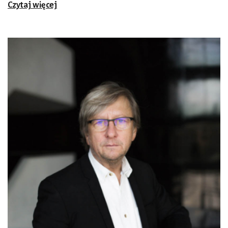
Czytaj więcej
każdego z nas można sobie wyobrazić więcej. Jedną z nich
jest perspektywa starości i przemijania. To zjawisko
dotyczy tak poszczególnych osób, jak i rozmaitych idei,
epok, projektów. Intuicyjnie odczuwam, że żyjemy właśnie
w czasach przełomu, że świat nie będzie już taki, jaki był.
Czy jesteśmy w stanie przekroczyć naszą linię ku
dojrzałości?
Osobnym tematem conradowskiej powieści
jest
współpraca. Młody kapitan dedykuje swoją opowieść
załodze, wobec której „do końca życia zachowa
niewygasłą wdzięczność”.
Muszę przyznać, że sam jestem właśnie w momencie
życiowych zmian, choć oczywiście festiwal nie opowiada o
mnie. Przeczuwam koniec pewnych rzeczy i początek
innych. Zauważmy, że dedykacja dla załogi jest