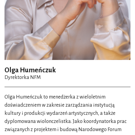
obecnym. Z pewnością obaj czują wdzięczność, która
pojawia się w momencie spełnienia. Na pokładzie Otago –
żaglowca dowodzonego przez Conrada – gra toczyła się
pomiędzy ludźmi i siłami przyrody, a tutaj swoistym
antagonistą są „siły sztuki”.
Nad Morze Śródziemne zaprowadzą nas też dwie opery
w wykonaniu koncertowym. Mowa o
Samsonie i Dalili
Camille’a Saint-Seänsa oraz
Dydonie i Eneaszu
Henry’ego
Olga Humeńczuk
Purcella. Dostrzegamy w ich tytułach pewną symetrię.
Dyrektorka NFM
Czy łączy je coś jeszcze?
O proszę, nie pomyślałem, że i te opery rozgrywają się nad
Olga Humeńczuk to menedżerka z wieloletnim
morzem! Nie są to jednak opery marynistyczne [śmiech].
doświadczeniem w zakresie zarządzania instytucją
Obie opowieści wyrosły w kulturze śródziemnomorskiej.
kultury i produkcji wydarzeń artystycznych, a także
Ich fabuła toczy się właśnie wokół motywu
dyplomowana wiolonczelistka. Jako koordynatorka prac
odpowiedzialności za siebie i naród. Weźmy historię
związanych z projektem i budową Narodowego Forum
Samsona, czyli dzieło Saint-Saënsa, które poprowadzi