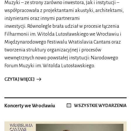
Muzyki – ze strony zarówno inwestora, jak i instytucji –
Thomas Guggeis. Żydzi byli gnębieni i okupowani przez
współpracowała z projektantami akustyki, architektami,
Filistynów. Chociaż Samson początkowo uległ wdziękom
inżynierami oraz innymi partnerami
Dalili, później świadomie przekroczył smugę cienia,
inwestycji. Równolegle brała udział w procesie łączenia
modlił się do Boga i odzyskał siły, by wraz z oprawcami
Filharmonii im. Witolda Lutosławskiego we Wrocławiu i
zginąć pod gruzami świątyni. W ten sposób uratował swój
Międzynarodowego Festiwalu Wratislavia Cantans oraz
naród. W podobnej sytuacji są kochankowie w kompozycji
tworzenia struktury organizacyjnej i procesów
Purcella. Wykonają ją wraz z solistami Chór Capella
wewnętrznych nowo powstałej instytucji: Narodowego
Cracoviensis i Accademia Bizantina. Tego rodzaju kwestie
Forum Muzyki im. Witolda Lutosławskiego.
nurtują również człowieka współczesnego i będą nurtować
człowieka przyszłości.
CZYTAJ WIĘCEJ
Porozmawiajmy o artystach polskich, którzy po raz
pierwszy lub kolejny pojawią się na Wratislavii Cantans.
Koncerty we Wrocławiu
WSZYSTKIE WYDARZENIA
Jerzego Maksymiuka zaprosiliśmy w związku z rocznicą
jego dziewięćdziesiątych urodzin. Poprowadzi on NFM
Filharmonię Wrocławską i Chór NFM. Obecność maestra