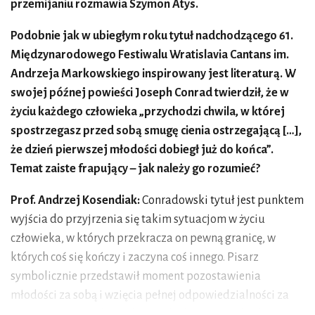
przemijaniu rozmawia Szymon Atys.
Podobnie jak w ubiegłym roku tytuł nadchodzącego 61.
Międzynarodowego Festiwalu Wratislavia Cantans im.
Andrzeja Markowskiego inspirowany jest literaturą. W
swojej późnej powieści Joseph Conrad twierdził, że w
życiu każdego człowieka „przychodzi chwila, w której
spostrzegasz przed sobą smugę cienia ostrzegającą […],
że dzień pierwszej młodości dobiegł już do końca”.
Temat zaiste frapujący – jak należy go rozumieć?
Prof. Andrzej Kosendiak:
Conradowski tytuł jest punktem
wyjścia do przyjrzenia się takim sytuacjom w życiu
człowieka, w których przekracza on pewną granicę, w
których coś się kończy i zaczyna coś innego. Pisarz
symbolicznie przedstawił moment pozostawienia
młodości za sobą i wzięcia pełnej odpowiedzialności za
życie swoje i innych. Myślę, że takich smug na drodze