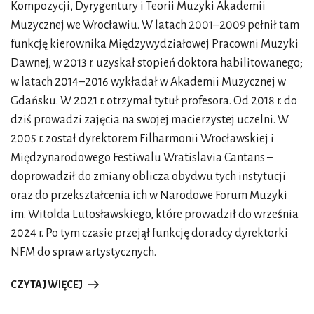
Kompozycji, Dyrygentury i Teorii Muzyki Akademii
jednoznacznych rozwiązań. Każdy musi sam zmierzyć z
Muzycznej we Wrocławiu. W latach 2001–2009 pełnił tam
przemianami, jakie następują w jego życiu. Bywa i tak, że
funkcję kierownika Międzywydziałowej Pracowni Muzyki
nie potrafimy się znaleźć w nowej rzeczywistości. Niektóre
Dawnej, w 2013 r. uzyskał stopień doktora habilitowanego;
osoby nigdy nie dorastają, inne walczą ze starością lub
w latach 2014–2016 wykładał w Akademii Muzycznej w
popadają w depresję – w trakcie ciszy morskiej pogrążają
Gdańsku. W 2021 r. otrzymał tytuł profesora.
Od 2018 r. do
się w rozpaczy. Zachęcam jednak, by zamiast biernie
dziś prowadzi zajęcia na swojej macierzystej uczelni. W
czekać na wiatr prowadzący nasz okręt do szczęśliwej
2005 r. został dyrektorem Filharmonii Wrocławskiej i
przystani, stawiać pytania i działać…
Międzynarodowego Festiwalu Wratislavia Cantans –
Przejdźmy w takim razie do bohaterów 61. MFWC.
doprowadził do zmiany oblicza obydwu tych instytucji
Pełnym splendoru muzycznym obrazem będzie
oraz do przekształcenia ich w Narodowe Forum Muzyki
wykonanie koncertowej wersji jednego z
im. Witolda Lutosławskiego, które prowadził do września
najważniejszych projektów Paula McCreesha:
Koronacji
2024 r. Po tym czasie przejął funkcję doradcy dyrektorki
weneckiej 1595
. Także inny artysta przypomni podczas
NFM do spraw artystycznych.
festiwalu swoje dawne, legendarne nagranie.
CZYTAJ WIĘCEJ
Koronacja wenecka
jest w pewnym sensie podróżą