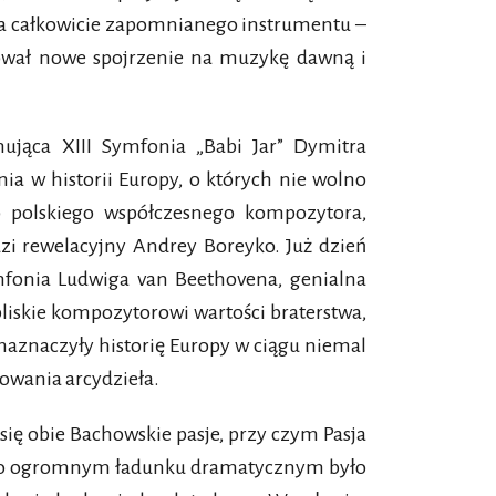
za całkowicie zapomnianego instrumentu –
kował nowe spojrzenie na muzykę dawną i
mująca XIII Symfonia „Babi Jar” Dymitra
ia w historii Europy, o których nie wolno
 polskiego współczesnego kompozytora,
zi rewelacyjny Andrey Boreyko. Już dzień
mfonia Ludwiga van Beethovena, genialna
liskie kompozytorowi wartości braterstwa,
i naznaczyły historię Europy w ciągu niemal
owania arcydzieła.
 się obie Bachowskie pasje, przy czym Pasja
eło o ogromnym ładunku dramatycznym było