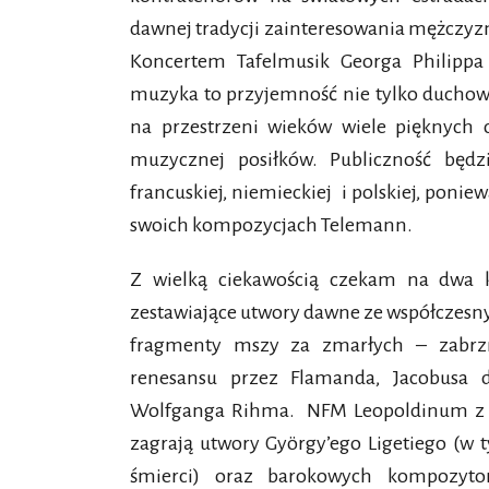
dawnej tradycji zainteresowania mężczy
Koncertem Tafelmusik Georga Philipp
muzyka to przyjemność nie tylko duchowa,
na przestrzeni wieków wiele pięknych
muzycznej posiłków. Publiczność będzi
francuskiej, niemieckiej i polskiej, poni
swoich kompozycjach Telemann.
Z wielką ciekawością czekam na dwa 
zestawiające utwory dawne ze współczes
fragmenty mszy za zmarłych – zab
renesansu przez Flamanda, Jacobusa d
Wolfganga Rihma. NFM Leopoldinum z u
zagrają utwory György’ego Ligetiego (w 
śmierci) oraz barokowych kompozytor