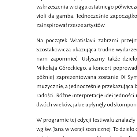
wskrzeszenia w ciągu ostatniego półwiec
violi da gamba. Jednocześnie zapocząt
zainspirował rzesze artystów.
Na początek Wratislavii zabrzmi przej
Szostakowicza ukazująca trudne wydarzen
nam zapomnieć. Usłyszmy także dzieło
Mikołaja Góreckiego, a koncert poprowad
później zaprezentowana zostanie IX Sy
muzycznie, a jednocześnie przekazująca b
radości. Różne interpretacje idei jednośc
dwóch wieków, jakie upłynęły od skompon
W programie tej edycji festiwalu znalazły
wg św. Jana w wersji scenicznej. To dzi