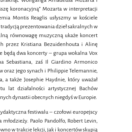
 zabraknąć Wolfganga Amadeusa Mozarta i
szę koronacyjną” Mozarta w interpretacji
demia Montis Reaglis usłyszmy w kościele
 tradycją prezentowania dzieł sakralnych w
ralną równowagę muzyczną ukaże koncert
ch przez Kristiana Bezuidenhouta i Alinę
e będą dwa koncerty – grupa wokalna Vox
a Sebastiana, zaś Il Giardino Armonico
 oraz jego synach i Philippie Telemannie,
, a także Josephie Haydnie, który uważał
tu lat działalności artystycznej Bachów
nych dynastii obecnych niegdyś w Europie.
daktyczna festiwalu – czołowi europejscy
a młodzieży. Paolo Pandolfo, Robert Levin,
no w trakcie lekcji, jak i koncertów skupią