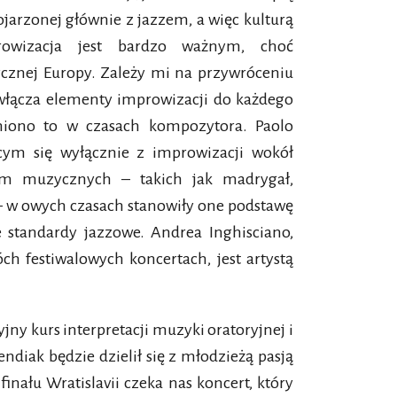
ojarzonej głównie z jazzem, a więc kulturą
rowizacja jest bardzo ważnym, choć
znej Europy. Zależy mi na przywróceniu
n włącza elementy improwizacji do każdego
niono to w czasach kompozytora. Paolo
cym się wyłącznie z improwizacji wokół
orm muzycznych – takich jak madrygał,
 – w owych czasach stanowiły one podstawę
e standardy jazzowe. Andrea Inghisciano,
h festiwalowych koncertach, jest artystą
yjny kurs interpretacji muzyki oratoryjnej i
ndiak będzie dzielił się z młodzieżą pasją
inału Wratislavii czeka nas koncert, który