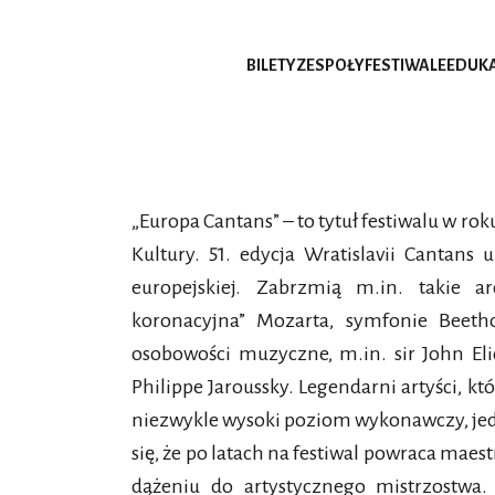
BILETY
ZESPOŁY
FESTIWALE
EDUK
„Europa Cantans” – to tytuł festiwalu w ro
Kultury. 51. edycja Wratislavii Cantan
europejskiej. Zabrzmią m.in. takie a
koronacyjna” Mozarta, symfonie Beeth
osobowości muzyczne, m.in. sir John Elio
Philippe Jaroussky. Legendarni artyści, kt
niezwykle wysoki poziom wykonawczy, jedna
się, że po latach na festiwal powraca maest
dążeniu do artystycznego mistrzostwa. 