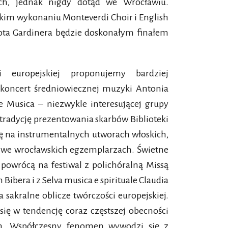
ch, jednak nigdy dotąd we Wrocławiu.
kim wykonaniu Monteverdi Choir i English
liota Gardinera będzie doskonałym finałem
europejskiej proponujemy bardziej
 koncert średniowiecznej muzyki Antonia
 Musica – niezwykle interesującej grupy
radycję prezentowania skarbów Biblioteki
ię na instrumentalnych utworach włoskich,
 we wrocławskich egzemplarzach. Świetne
 powrócą na festiwal z polichóralną Missą
Bibera i z Selva musica e spirituale Claudia
sakralne oblicze twórczości europejskiej.
 się w tendencję coraz częstszej obecności
ch. Współczesny fenomen wywodzi się z