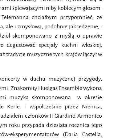
znami śpiewającymi niby kobiecym głosem.
a Telemanna chciałbym przypomnieć, że
 ale i zmysłowa, podobnie jak jedzenie, i
 dzieł skomponowano z myślą o oprawie
e degustować specjały kuchni włoskiej,
eważ tradycje muzyczne tych krajów łączył w
koncerty w duchu muzycznej przygody,
nymi. Znakomity Huelgas Ensemble wykona
rzmi muzyka skomponowana w okresie
e Kerle, i współcześnie przez Niemca,
działem członków Il Giardino Armonico
tym roku przypada dziesiąta rocznica jego
ów-eksperymentatorów (Daria Castella,