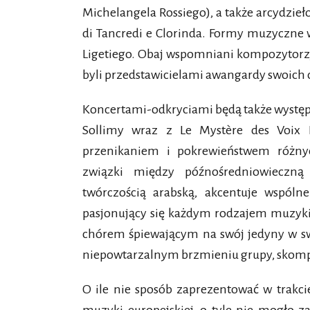
Michelangela Rossiego), a także arcydzie
di Tancredi e Clorinda. Formy muzyczne 
Ligetiego. Obaj wspomniani kompozytorzy 
byli przedstawicielami awangardy swoich 
Koncertami-odkryciami będą także występy
Sollimy wraz z Le Mystère des Voix B
przenikaniem i pokrewieństwem różnyc
związki między późnośredniowieczn
twórczością arabską, akcentuje wspólne
pasjonujący się każdym rodzajem muzyki
chórem śpiewającym na swój jedyny w sw
niepowtarzalnym brzmieniu grupy, skompo
O ile nie sposób zaprezentować w trakcie