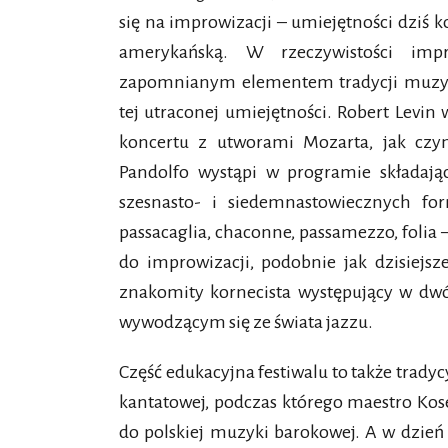
się na improwizacji – umiejętności dziś k
amerykańską. W rzeczywistości imp
zapomnianym elementem tradycji muzyc
tej utraconej umiejętności. Robert Levi
koncertu z utworami Mozarta, jak czy
Pandolfo wystąpi w programie składają
szesnasto- i siedemnastowiecznych f
passacaglia, chaconne, passamezzo, folia
do improwizacji, podobnie jak dzisiejsz
znakomity kornecista występujący w dwóc
wywodzącym się ze świata jazzu.
Część edukacyjna festiwalu to także tradyc
kantatowej, podczas którego maestro Kose
do polskiej muzyki barokowej. A w dzień f