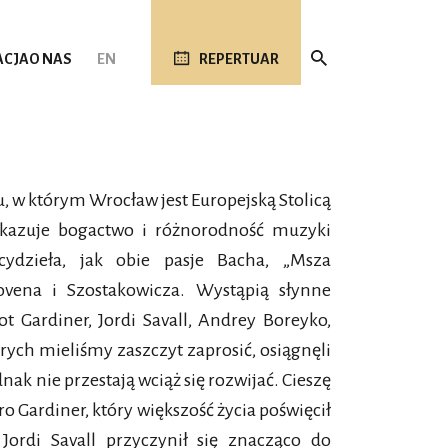
ACJA
O NAS
EN
REPERTUAR
ku, w którym Wrocław jest Europejską Stolicą
s ukazuje bogactwo i różnorodność muzyki
rcydzieła, jak obie pasje Bacha, „Msza
ovena i Szostakowicza. Wystąpią słynne
t Gardiner, Jordi Savall, Andrey Boreyko,
órych mieliśmy zaszczyt zaprosić, osiągnęli
k nie przestają wciąż się rozwijać. Cieszę
ro Gardiner, który większość życia poświęcił
Jordi Savall przyczynił się znacząco do