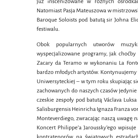
już inscenizowane w różnych ośrodka
Natomiast Pasja Mateuszowa w mistrzows
Baroque Soloists pod batutą sir Johna E
festiwalu.
Obok popularnych utworów muzyki 
wyspecjalizowane programy, jak choćby
Zacary da Teramo w wykonaniu La Fonte
bardzo młodych artystów. Kontynuujemy t
Uniwersyteckiej – w tym roku skupiając s
zachowanych do naszych czasów jedynie
czeskie zespoły pod batutą Václava Luksa
Salisburgensis Heinricha Ignaza Franza von 
Monteverdiego, zwracając naszą uwagę na 
Koncert Philippe’a Jaroussky’ego wpisuje
kontratenorów na światowych estrada