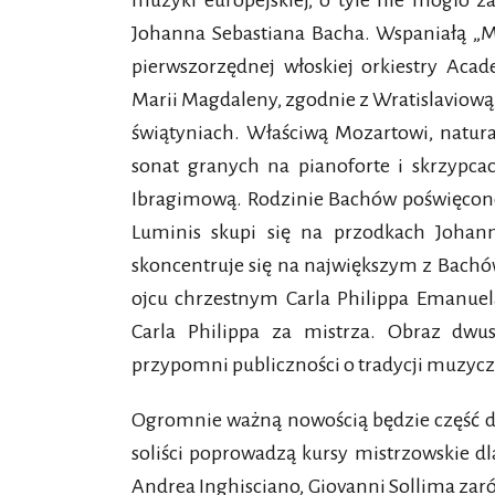
muzyki europejskiej, o tyle nie mogło
Johanna Sebastiana Bacha. Wspaniałą „M
pierwszorzędnej włoskiej orkiestry Aca
Marii Magdaleny, zgodnie z Wratislaviową
świątyniach. Właściwą Mozartowi, natu
sonat granych na pianoforte i skrzypca
Ibragimową. Rodzinie Bachów poświęcon
Luminis skupi się na przodkach Johann
skoncentruje się na największym z Bachów
ojcu chrzestnym Carla Philippa Emanuela
Carla Philippa za mistrza. Obraz dwus
przypomni publiczności o tradycji muzycz
Ogromnie ważną nowością będzie część dy
soliści poprowadzą kursy mistrzowskie dl
Andrea Inghisciano, Giovanni Sollima zarów