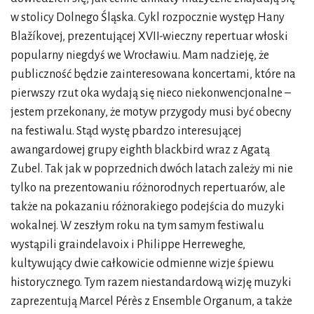
w stolicy Dolnego Śląska. Cykl rozpocznie występ Hany
Blažíkovej, prezentującej XVII-wieczny repertuar włoski
popularny niegdyś we Wrocławiu. Mam nadzieję, że
publiczność będzie zainteresowana koncertami, które na
pierwszy rzut oka wydają się nieco niekonwencjonalne –
jestem przekonany, że motyw przygody musi być obecny
na festiwalu. Stąd wystę pbardzo interesującej
awangardowej grupy eighth blackbird wraz z Agatą
Zubel. Tak jak w poprzednich dwóch latach zależy mi nie
tylko na prezentowaniu różnorodnych repertuarów, ale
także na pokazaniu różnorakiego podejścia do muzyki
wokalnej. W zeszłym roku na tym samym festiwalu
wystąpili graindelavoix i Philippe Herreweghe,
kultywujący dwie całkowicie odmienne wizje śpiewu
historycznego. Tym razem niestandardową wizję muzyki
zaprezentują Marcel Pérès z Ensemble Organum, a także