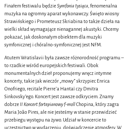
Finałem festiwalu będzie
Symfonia tysiąca
, fenomenalna
muzyka na ogromny aparat wykonawczy. Święto wiosny
Strawińskiego i Prometeusz Skriabina to także dzieła na
wielki skład wymagające nienagannej akustyki. Chcemy
pokazać, jak doskonałym obiektem dla muzyki
symfonicznej i chóralno-symfonicznej jest NFM.
Atutem Wratislavii była zawsze różnorodność programu –
to rzadkie wśród europejskich festiwali. Obok
monumentalnych dzieł proponujemy wręcz intymne
koncerty, takie jak wieczór „mowy” skrzypiec Enrica
Onofriego, recitale Pierre’a Hantaï czy Dmitra
Sinkovsky’ego. Koncert jest zawsze odkryciem. Znamy
dobrze
II Koncert fortepianowy
f-moll
Chopina, który zagra
Maria João Pires, ale nie jesteśmy w stanie przewidzieć
przebiegu występu na żywo. Udział w koncercie to
uczestnictwo w wydarzeniu, doświadczenie atmosfery. W