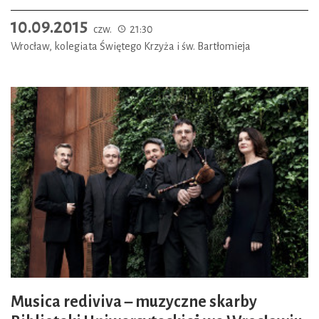
10.09.2015
czw.
21:30
Wrocław, kolegiata Świętego Krzyża i św. Bartłomieja
Musica rediviva – muzyczne skarby