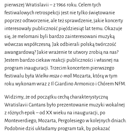
pierwszej Wratislavii – z 1966 roku. Celem tych
festiwalowych retrospekcji jest nie tylko świętowanie
poprzez odtworzenie, ale też sprawdzenie, jakie koncerty
interesowały publiczność pięćdziesiąt lat temu. Okazuje
się, że melomani byli bardzo zainteresowani muzyką
wówczas współczesną. Jak odbierali polską twórczość
awangardową? Jakie wrażenie te utwory zrobią na nas?
Jestem bardzo ciekaw reakcji publiczności i własnej na
program inauguracji. Trzecim koncertem pierwszego
festiwalu była
Wielka msza c-moll
Mozarta, którą w tym
roku wykonam wraz z Il Giardino Armonico i Chórem NFM.
Widzimy, że od początku cechą charakterystyczną
Wratislavii Cantans było prezentowanie muzyki wokalnej
z różnych epok – od XX wieku na inauguracji, po
Monteverdiego, Mozarta, Pergolesiego w kolejnych dniach.
Podobnie dziś układamy program tak, by pokazać