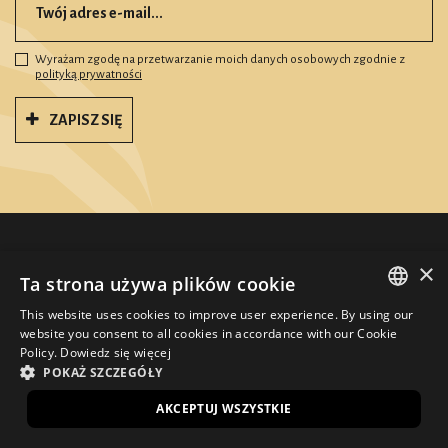
Wyrażam zgodę na przetwarzanie moich danych osobowych zgodnie z
polityką prywatności
ZAPISZ SIĘ
×
Adres
Ta strona używa plików cookie
pl. Wolności 1
This website uses cookies to improve user experience. By using our
POLISH
website you consent to all cookies in accordance with our Cookie
50-071 Wrocław
Policy.
Dowiedz się więcej
ENGLISH
POKAŻ SZCZEGÓŁY
Pokaż na mapie
AKCEPTUJ WSZYSTKIE
Kasy i rezerwacje