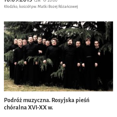
czw.
20:00
Kłodzko, kościół pw. Matki Bożej Różańcowej
Podróż muzyczna. Rosyjska pieśń
chóralna XVI-XX w.