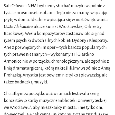
Sali Głównej NFM będziemy słuchać muzyki wspólnie z
tysiącem ośmiuset osobami. Tego nie zaznamy, włączając
płytę w domu. Idealnie wpisująca się w nurt świętowania
Uczta Aleksandra
ukaże kunszt Wrocławskiej Orkiestry
Barokowej. Wielu kompozytorów zastanawiało się nad
rysem psychiki dwóch silnych kobiet: Dydony i Kleopatry.
Arie z poświęconych im oper – tych bardzo popularnych i
tych prawie nieznanych – wykonamy z Il Giardino
Armonico nie w porządku chronologicznym, ale zgodnie z
linią dramaturgiczną, którą nakreśliliśmy wspólnie z Anną
Prohaską. Artystka jest bowiem nie tylko śpiewaczką, ale
także badaczką muzyki.
Chciałbym zapoczątkować w ramach festiwalu serię
koncertów „Skarby muzyczne Biblioteki Uniwersyteckiej
we Wrocławiu”, aby mieszkańcy miasta, i nie tylko oni,
dowiedzieli się, jak cenne unikaty muzyczne znajdują się