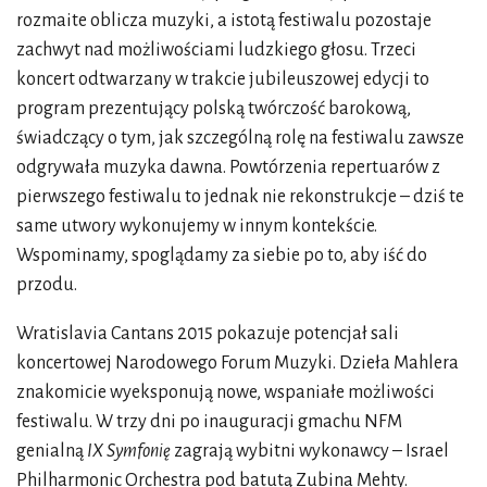
rozmaite oblicza muzyki, a istotą festiwalu pozostaje
zachwyt nad możliwościami ludzkiego głosu. Trzeci
koncert odtwarzany w trakcie jubileuszowej edycji to
program prezentujący polską twórczość barokową,
świadczący o tym, jak szczególną rolę na festiwalu zawsze
odgrywała muzyka dawna. Powtórzenia repertuarów z
pierwszego festiwalu to jednak nie rekonstrukcje – dziś te
same utwory wykonujemy w innym kontekście.
Wspominamy, spoglądamy za siebie po to, aby iść do
przodu.
Wratislavia Cantans 2015 pokazuje potencjał sali
koncertowej Narodowego Forum Muzyki. Dzieła Mahlera
znakomicie wyeksponują nowe, wspaniałe możliwości
festiwalu. W trzy dni po inauguracji gmachu NFM
genialną
IX Symfonię
zagrają wybitni wykonawcy – Israel
Philharmonic Orchestra pod batutą Zubina Mehty.