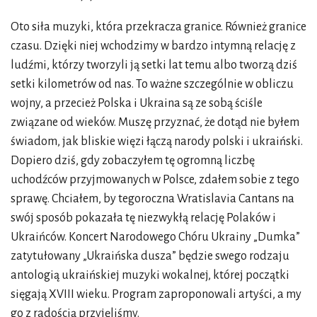
Oto siła muzyki, która przekracza granice. Również granice
czasu. Dzięki niej wchodzimy w bardzo intymną relację z
ludźmi, którzy tworzyli ją setki lat temu albo tworzą dziś
setki kilometrów od nas. To ważne szczególnie w obliczu
wojny, a przecież Polska i Ukraina są ze sobą ściśle
związane od wieków. Muszę przyznać, że dotąd nie byłem
świadom, jak bliskie więzi łączą narody polski i ukraiński.
Dopiero dziś, gdy zobaczyłem tę ogromną liczbę
uchodźców przyjmowanych w Polsce, zdałem sobie z tego
sprawę. Chciałem, by tegoroczna Wratislavia Cantans na
swój sposób pokazała tę niezwykłą relację Polaków i
Ukraińców. Koncert Narodowego Chóru Ukrainy „Dumka”
zatytułowany „Ukraińska dusza” będzie swego rodzaju
antologią ukraińskiej muzyki wokalnej, której początki
sięgają XVIII wieku. Program zaproponowali artyści, a my
go z radością przyjęliśmy.