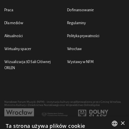
Praca
Dofinansowanie
Dla mediów
Regulaminy
Aktualności
Polityka prywatności
Wirtualny spacer
Wrocław
Wizualizacja 3D Sali Głównej
Wystawy w NFM
ORLEN
Narodowe Forum Muzyki (NFM) - instytucja kultury współprowadzona przez Gminę Wrocław,
Ministra Kultury i Dziedzictwa Narodowego oraz Województwo Dolnośląskie
×
Ta strona używa plików cookie
Rozwój działalności artystycznej i edukacyjnej NFM poprzez zakup sprzętu współfinansowany