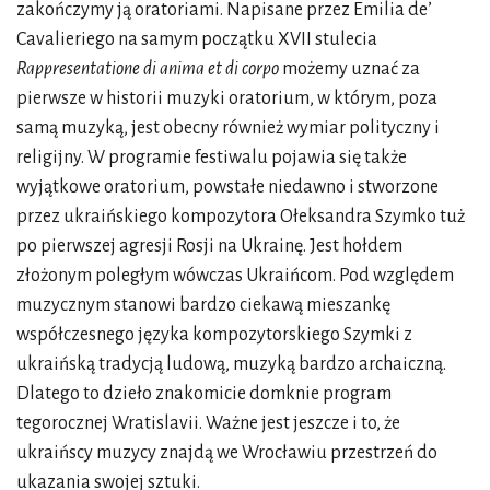
zakończymy ją oratoriami. Napisane przez Emilia de’
Cavalieriego na samym początku XVII stulecia
Rappresentatione di anima et di corpo
możemy uznać za
pierwsze w historii muzyki oratorium, w którym, poza
samą muzyką, jest obecny również wymiar polityczny i
religijny. W programie festiwalu pojawia się także
wyjątkowe oratorium, powstałe niedawno i stworzone
przez ukraińskiego kompozytora Ołeksandra Szymko tuż
po pierwszej agresji Rosji na Ukrainę. Jest hołdem
złożonym poległym wówczas Ukraińcom. Pod względem
muzycznym stanowi bardzo ciekawą mieszankę
współczesnego języka kompozytorskiego Szymki z
ukraińską tradycją ludową, muzyką bardzo archaiczną.
Dlatego to dzieło znakomicie domknie program
tegorocznej Wratislavii. Ważne jest jeszcze i to, że
ukraińscy muzycy znajdą we Wrocławiu przestrzeń do
ukazania swojej sztuki.