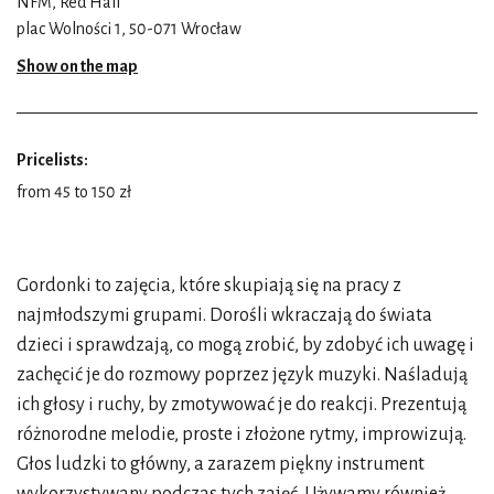
NFM, Red Hall
plac Wolności 1, 50-071 Wrocław
Show on the map
Pricelists:
from 45 to 150 zł
Gordonki to zajęcia, które skupiają się na pracy z
najmłodszymi grupami. Dorośli wkraczają do świata
dzieci i sprawdzają, co mogą zrobić, by zdobyć ich uwagę i
zachęcić je do rozmowy poprzez język muzyki. Naśladują
ich głosy i ruchy, by zmotywować je do reakcji. Prezentują
różnorodne melodie, proste i złożone rytmy, improwizują.
Głos ludzki to główny, a zarazem piękny instrument