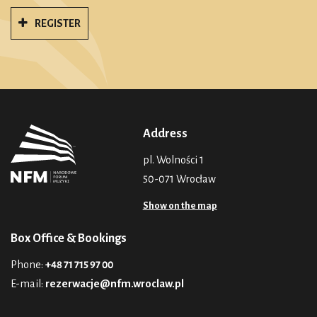
REGISTER
Address
pl. Wolności 1
50-071 Wrocław
Show on the map
Box Office & Bookings
Phone:
+48 71 715 97 00
E-mail:
rezerwacje@nfm.wroclaw.pl