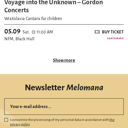
Voyage into the Unknown – Gordon
Concerts
Wratislavia Cantans for children
05.09
Sat.
11:00 AM
BUY TICKET
NFM, Black Hall
Last tickets!
Show more
Newsletter
Melomana
I consent to the processing of my personal data in accordance with
the
privacy policy