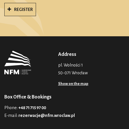
REGISTER
Address
pl. Wolności 1
50-071 Wrocław
Show on the map
Box Office & Bookings
Phone:
+48 71 715 97 00
E-mail:
rezerwacje@nfm.wroclaw.pl