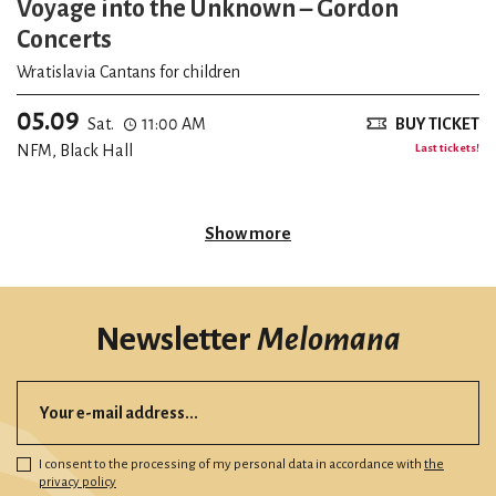
Voyage into the Unknown – Gordon
Concerts
Wratislavia Cantans for children
05.09
Sat.
11:00 AM
BUY TICKET
NFM, Black Hall
Last tickets!
Show more
Newsletter
Melomana
I consent to the processing of my personal data in accordance with
the
privacy policy