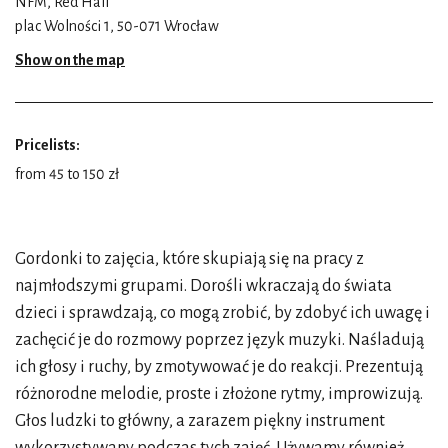
NFM, Red Hall
plac Wolności 1, 50-071 Wrocław
Show on the map
Pricelists:
from 45 to 150 zł
Gordonki to zajęcia, które skupiają się na pracy z
najmłodszymi grupami. Dorośli wkraczają do świata
dzieci i sprawdzają, co mogą zrobić, by zdobyć ich uwagę i
zachęcić je do rozmowy poprzez język muzyki. Naśladują
ich głosy i ruchy, by zmotywować je do reakcji. Prezentują
różnorodne melodie, proste i złożone rytmy, improwizują.
Głos ludzki to główny, a zarazem piękny instrument