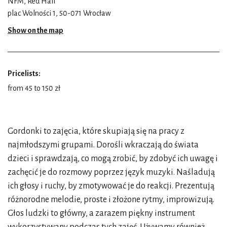
NFM, Red Hall
plac Wolności 1, 50-071 Wrocław
Show on the map
Pricelists:
from 45 to 150 zł
Gordonki to zajęcia, które skupiają się na pracy z
najmłodszymi grupami. Dorośli wkraczają do świata
dzieci i sprawdzają, co mogą zrobić, by zdobyć ich uwagę i
zachęcić je do rozmowy poprzez język muzyki. Naśladują
ich głosy i ruchy, by zmotywować je do reakcji. Prezentują
różnorodne melodie, proste i złożone rytmy, improwizują.
Głos ludzki to główny, a zarazem piękny instrument