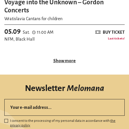
Voyage into the Unknown – Gordon
Concerts
Wratislavia Cantans for children
05.09
Sat.
11:00 AM
BUY TICKET
NFM, Black Hall
Last tickets!
Show more
Newsletter
Melomana
I consent to the processing of my personal data in accordance with
the
privacy policy