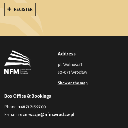
REGISTER
Address
pl. Wolności 1
50-071 Wrocław
Show on the map
Box Office & Bookings
Phone:
+48 71 715 97 00
E-mail:
rezerwacje@nfm.wroclaw.pl