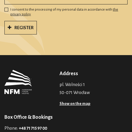
I consent to the processing of my personal data in accordance with
the
privacy policy
REGISTER
Address
pl. Wolności 1
50-071 Wrocław
Show on the map
Box Office & Bookings
Phone:
+48 71 715 97 00