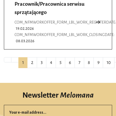
Pracownik/Pracownica serwisu
sprzątającego
COM_NFMWORKOFFER_FORM_LBL_WORK_REGISTERDATE:
19.02.2026
COM_NFMWORKOFFER_FORM_LBL_WORK_CLOSINGDATE:
08.03.2026
1
2
3
4
5
6
7
8
9
10
Newsletter
Melomana