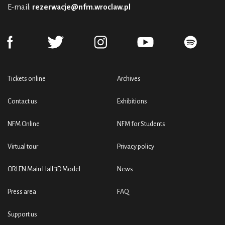
E-mail:
rezerwacje@nfm.wroclaw.pl
Tickets online
Archives
Contact us
Exhibitions
NFM Online
NFM for Students
Virtual tour
Privacy policy
ORLEN Main Hall 3D Model
News
Press area
FAQ
Support us