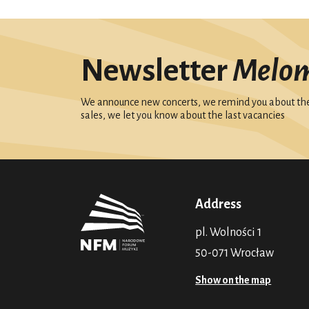
Newsletter
Melo
We announce new concerts, we remind you about the 
sales, we let you know about the last vacancies
Address
pl. Wolności 1
50-071 Wrocław
Show on the map