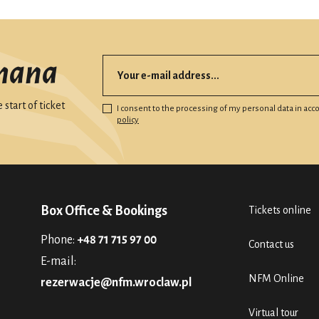
mana
start of ticket
I consent to the processing of my personal data in ac
policy
Box Office & Bookings
Tickets online
Phone:
+48 71 715 97 00
Contact us
E-mail:
NFM Online
rezerwacje@nfm.wroclaw.pl
Virtual tour