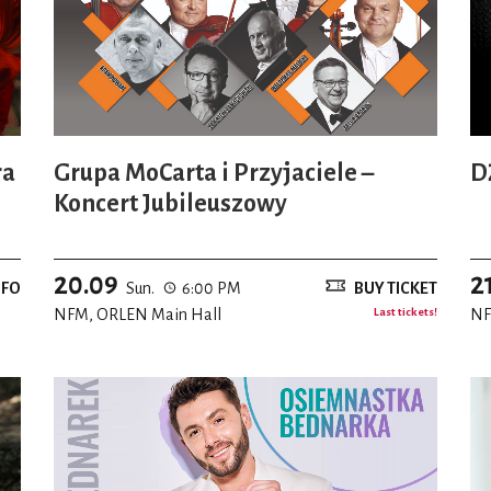
ra
Grupa MoCarta i Przyjaciele –
D
Koncert Jubileuszowy
20.09
2
NFO
Sun.
6:00 PM
BUY TICKET
NFM, ORLEN Main Hall
Last tickets!
NF