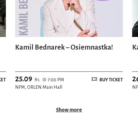
Kamil Bednarek – Osiemnastka!
K
25.09
2
KET
Fri.
7:00 PM
BUY TICKET
NFM, ORLEN Main Hall
NF
Show more