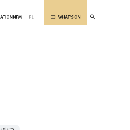
ATION
NFM
PL
WHAT’S ON
ganizers