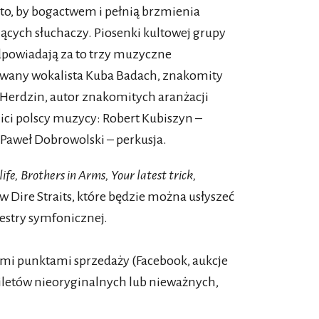
 to, by bogactwem i pełnią brzmienia
cych słuchaczy. Piosenki kultowej grupy
dpowiadają za to trzy muzyczne
owany wokalista Kuba Badach, znakomity
 Herdzin, autor znakomitych aranżacji
ici polscy muzycy: Robert Kubiszyn –
 Paweł Dobrowolski – perkusja.
fe, Brothers in Arms, Your latest trick,
ów Dire Straits, które będzie można usłyszeć
estry symfonicznej.
i punktami sprzedaży (Facebook, aukcje
biletów nieoryginalnych lub nieważnych,