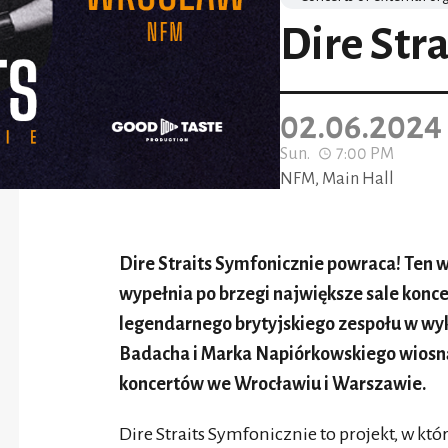
Dire Str
02.06.2024
Sun.
7:00 PM
NFM, Main Hall
Dire Straits Symfonicznie powraca! Ten w
wypełnia po brzegi największe sale kon
legendarnego brytyjskiego zespołu w wy
Badacha i Marka Napiórkowskiego wiosną
koncertów we Wrocławiu i Warszawie.
Dire Straits Symfonicznie to projekt, w k