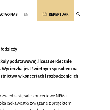
ACJA
O NAS
EN
REPERTUAR
młodzieży
szkoły podstawowej, licea) serdecznie
. Wycieczka jest świetnym sposobem na
stnictwa w koncertach i rozbudzenie ich
 zwiedza się sale koncertowe NFM i
 oka ciekawostki związane z projektem