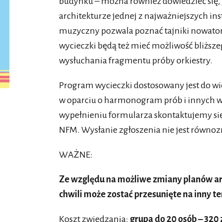
budynku – można również dowiedzieć się, j
architekturze jednej z najważniejszych ins
muzyczny pozwala poznać tajniki nowator
wycieczki będą też mieć możliwość bliższeg
wysłuchania fragmentu próby orkiestry.
Program wycieczki dostosowany jest do wi
w oparciu o harmonogram prób i innych w
wypełnieniu formularza skontaktujemy się
NFM. Wysłanie zgłoszenia nie jest równoz
WAŻNE:
Ze względu na możliwe zmiany planów ar
chwili może zostać przesunięte na inny te
Koszt zwiedzania:
grupa do 20 osób – 320 