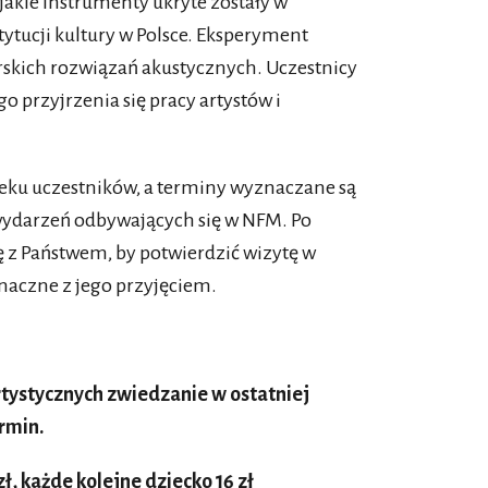
akie instrumenty ukryte zostały w
tytucji kultury w Polsce. Eksperyment
skich rozwiązań akustycznych. Uczestnicy
o przyjrzenia się pracy artystów i
eku uczestników, a terminy wyznaczane są
ydarzeń odbywających się w NFM. Po
 z Państwem, by potwierdzić wizytę w
naczne z jego przyjęciem.
tystycznych zwiedzanie w ostatniej
rmin.
zł, każde kolejne dziecko 16 zł