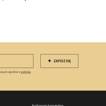
ZAPISZ SIĘ
owych zgodnie z
polityką
Archiwum koncertów