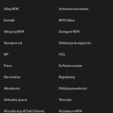
Narodowego Forum Muzyki i CD Accord. Natomiast w
Sklep NFM
Archiwum koncertów
czerwcu 2021 roku premierę miał wydany przez wytwórnię
Deutsche Grammophon album orkiestry zarejestrowany
Kontakt
NFM Online
wraz z Bomsori pod dyrekcją Giancarla Guerrero.
Wesprzyj NFM
Dostępne NFM
Maestro powróci do Wrocławia w kolejnych sezonach
Wynajem sal
Deklaracja dostępności
artystycznych w ramach dalszej współpracy z Narodowym
Forum Muzyki.
BIP
FAQ
Praca
Dofinansowanie
Dla mediów
Regulaminy
Aktualności
Polityka prywatności
Wirtualny spacer
Wrocław
Wizualizacja 3D Sali Głównej
Wystawy w NFM