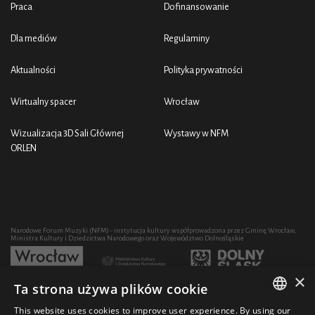
Praca
Dofinansowanie
Dla mediów
Regulaminy
Aktualności
Polityka prywatności
Wirtualny spacer
Wrocław
Wizualizacja 3D Sali Głównej
Wystawy w NFM
ORLEN
Narodowe Forum Muzyki (NFM) - instytucja kultury współprowadzona przez Gminę Wrocław,
Ministra Kultury i Dziedzictwa Narodowego oraz Województwo Dolnośląskie
×
Ta strona używa plików cookie
Rozwój działalności artystycznej i edukacyjnej NFM poprzez zakup sprzętu współfinansowany
przez:
This website uses cookies to improve user experience. By using our