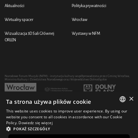
Aktualności
Polityka prywatności
Wirtualny spacer
Wrocław
Wizualizacja 3D Sali Głównej
Wystawy w NFM
ORLEN
Narodowe Forum Muzyki (NFM) - instytucja kultury współprowadzona przez Gminę Wrocław,
Ministra Kultury i Dziedzictwa Narodowego oraz Województwo Dolnośląskie
×
Ta strona używa plików cookie
Rozwój działalności artystycznej i edukacyjnej NFM poprzez zakup sprzętu współfinansowany
przez:
This website uses cookies to improve user experience. By using our
POLISH
website you consent to all cookies in accordance with our Cookie
Policy.
Dowiedz się więcej
ENGLISH
POKAŻ SZCZEGÓŁY