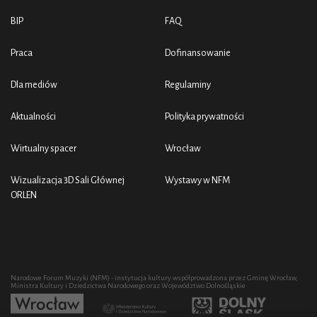
BIP
FAQ
Praca
Dofinansowanie
Dla mediów
Regulaminy
Aktualności
Polityka prywatności
Wirtualny spacer
Wrocław
Wizualizacja 3D Sali Głównej
Wystawy w NFM
ORLEN
Narodowe Forum Muzyki (NFM) - instytucja kultury współprowadzona przez Gminę Wrocław,
Ministra Kultury i Dziedzictwa Narodowego oraz Województwo Dolnośląskie