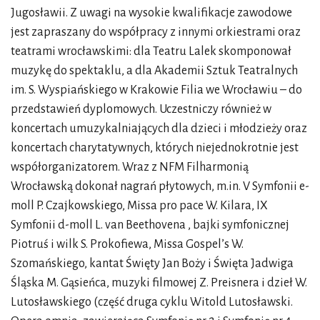
Jugosławii. Z uwagi na wysokie kwalifikacje zawodowe
jest zapraszany do współpracy z innymi orkiestrami oraz
teatrami wrocławskimi: dla Teatru Lalek skomponował
muzykę do spektaklu, a dla Akademii Sztuk Teatralnych
im. S. Wyspiańskiego w Krakowie Filia we Wrocławiu – do
przedstawień dyplomowych. Uczestniczy również w
koncertach umuzykalniających dla dzieci i młodzieży oraz
koncertach charytatywnych, których niejednokrotnie jest
współorganizatorem. Wraz z NFM Filharmonią
Wrocławską dokonał nagrań płytowych, m.in. V Symfonii e-
moll P. Czajkowskiego, Missa pro pace W. Kilara, IX
Symfonii d-moll L. van Beethovena , bajki symfonicznej
Piotruś i wilk S. Prokofiewa, Missa Gospelʼs W.
Szomańskiego, kantat Święty Jan Boży i Święta Jadwiga
Śląska M. Gąsieńca, muzyki filmowej Z. Preisnera i dzieł W.
Lutosławskiego (część druga cyklu Witold Lutosławski.