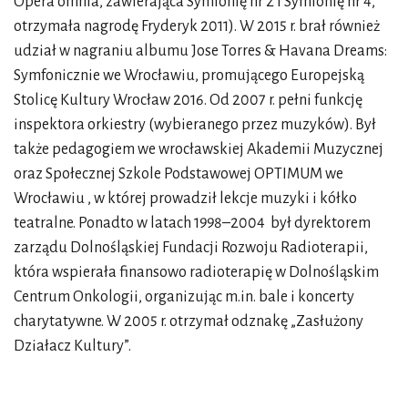
Opera omnia, zawierająca Symfonię nr 2 i Symfonię nr 4,
otrzymała nagrodę Fryderyk 2011). W 2015 r. brał również
udział w nagraniu albumu Jose Torres & Havana Dreams:
Symfonicznie we Wrocławiu, promującego Europejską
Stolicę Kultury Wrocław 2016. Od 2007 r. pełni funkcję
inspektora orkiestry (wybieranego przez muzyków). Był
także pedagogiem we wrocławskiej Akademii Muzycznej
oraz Społecznej Szkole Podstawowej OPTIMUM we
Wrocławiu , w której prowadził lekcje muzyki i kółko
teatralne. Ponadto w latach 1998–2004 był dyrektorem
zarządu Dolnośląskiej Fundacji Rozwoju Radioterapii,
która wspierała finansowo radioterapię w Dolnośląskim
Centrum Onkologii, organizując m.in. bale i koncerty
charytatywne. W 2005 r. otrzymał odznakę „Zasłużony
Działacz Kultury”.