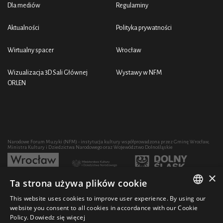
Dla mediów
Regulaminy
Aktualności
Polityka prywatności
Wirtualny spacer
Wrocław
Wizualizacja 3D Sali Głównej
Wystawy w NFM
ORLEN
Narodowe Forum Muzyki (NFM) - instytucja kultury współprowadzona przez Gminę Wrocław,
Ministra Kultury i Dziedzictwa Narodowego oraz Województwo Dolnośląskie
×
Ta strona używa plików cookie
Rozwój działalności artystycznej i edukacyjnej NFM poprzez zakup sprzętu współfinansowany
przez:
This website uses cookies to improve user experience. By using our
POLISH
website you consent to all cookies in accordance with our Cookie
Policy.
Dowiedz się więcej
ENGLISH