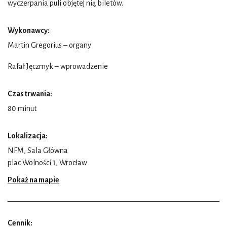
wyczerpania puli objętej nią biletów.
Wykonawcy:
Martin Gregorius – organy
Rafał Jęczmyk – wprowadzenie
Czas trwania:
80 minut
Lokalizacja:
NFM, Sala Główna
plac Wolności 1, Wrocław
Pokaż na mapie
Cennik: