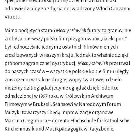
specjalne i nowatorską formę dzieła miał natomiast
odpowiedzialny za zdjęcia doświadczony Włoch Giovanni
Vitrotti.
Mimo podjętych starań
Mocny człowiek
furory za granicą nie
zrobił, a pierwszy polski film przygotowany „na eksport”
był jednocześnie jednym z ostatnich filmów niemych
zrealizowanych w naszym kraju. Jednak to właśnie dzięki
próbom zagranicznej dystrybucji
Mocny człowiek
przetrwał
do naszych czasów – wszystkie polskie kopie filmu uległy
zniszczeniu w trakcie drugiej wojny światowej i dzieło
możemy dziś oglądać jedynie oglądać dzięki odbitce
odnalezionej w 1997 roku w Królewskim Archiwum
Filmowym w Brukseli. Seansowi w Narodowym Forum
Muzyki towarzyszyć będą improwizacje organowe
Martina Gregoriusa – docenta Hochschule für katholische
Kirchenmusik und Musikpädagogik w Ratyzbonie.