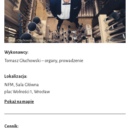
Tomasz Głuchowski / fot. Łukasz Rajchert
Wykonawcy:
Tomasz Głuchowski – organy, prowadzenie
Lokalizacja:
NFM, Sala Główna
plac Wolności 1, Wrocław
Pokaż na mapie
Cennik: