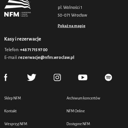
pl. Wolności 1
50-071 Wrocław
Pokaż na mapie
Kasy i rezerwacje
Telefon:
+48 71 715 97 00
E-mail:
rezerwacje@nfm.wroclaw.pl
Sklep NFM
Archiwum koncertów
Kontakt
NFM Online
Wesprzyj NFM
Dostępne NFM