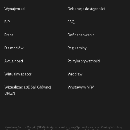
Wynajem sal
Deklaracja dostępności
BIP
FAQ
Praca
Dofinansowanie
Dla mediów
Regulaminy
Aktualności
Polityka prywatności
Wirtualny spacer
Wrocław
Wizualizacja 3D Sali Głównej
Wystawy w NFM
ORLEN
Narodowe Forum Muzyki (NFM) - instytucja kultury współprowadzona przez Gminę Wrocław,