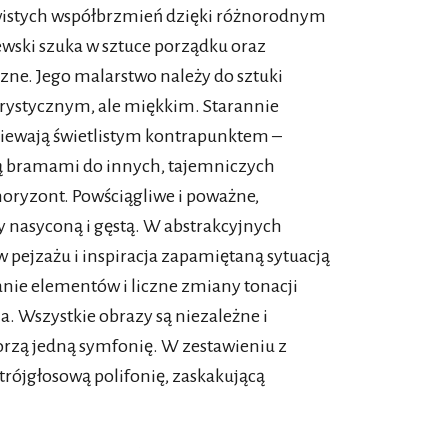
zywistych współbrzmień dzięki różnorodnym
wski szuka w sztuce porządku oraz
czne. Jego malarstwo należy do sztuki
rystycznym, ale miękkim. Starannie
ewają świetlistym kontrapunktem –
ą bramami do innych, tajemniczych
 horyzont. Powściągliwe i poważne,
dy nasyconą i gęstą. W abstrakcyjnych
pejzażu i inspiracja zapamiętaną sytuacją
anie elementów i liczne zmiany tonacji
. Wszystkie obrazy są niezależne i
rzą jedną symfonię. W zestawieniu z
trójgłosową polifonię, zaskakującą