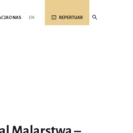
ACJA
O NAS
EN
REPERTUAR
wal Malarstwa –