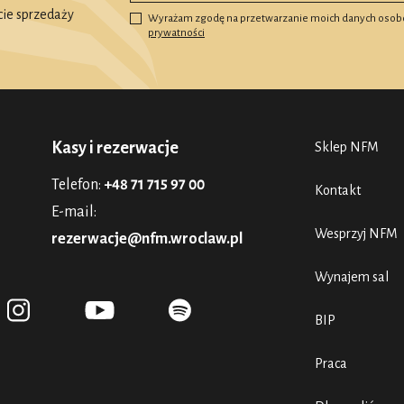
ie sprzedaży
Wyrażam zgodę na przetwarzanie moich danych osob
prywatności
Kasy i rezerwacje
Sklep NFM
Telefon:
+48 71 715 97 00
Kontakt
E-mail:
Wesprzyj NFM
rezerwacje@nfm.wroclaw.pl
Wynajem sal
BIP
Praca