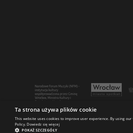
Narodowe Forum Muzyki (NFM) -
instytucja kultury
współprowadzona przez Gminę
Wrocław, Ministra Kultury i
Dziedzictwa Narodowego oraz
Województwo Dolnośląskie
Ta strona używa plików cookie
This website uses cookies to improve user experience. By using our 
Policy.
Dowiedz się więcej
© 2021 Narodowe Forum Muzyki
Design Fi
POKAŻ SZCZEGÓŁY