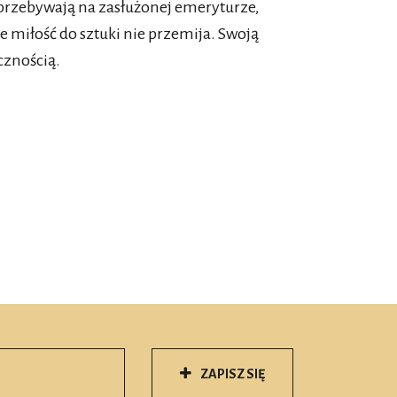
 przebywają na zasłużonej emeryturze,
e miłość do sztuki nie przemija. Swoją
cznością.
ZAPISZ SIĘ