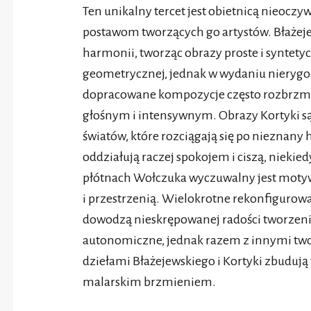
Ten unikalny tercet jest obietnicą nieoc
postawom tworzących go artystów. Błażeje
harmonii, tworząc obrazy proste i syntety
geometrycznej, jednak w wydaniu nierygo
dopracowane kompozycje często rozbrzmi
głośnym i intensywnym. Obrazy Kortyki s
światów, które rozciągają się po nieznany
oddziałują raczej spokojem i ciszą, niekie
płótnach Wołczuka wyczuwalny jest motyw 
i przestrzenią. Wielokrotne rekonfigurow
dowodzą nieskrępowanej radości tworzenia
autonomiczne, jednak razem z innymi two
dziełami Błażejewskiego i Kortyki zbudują 
malarskim brzmieniem.