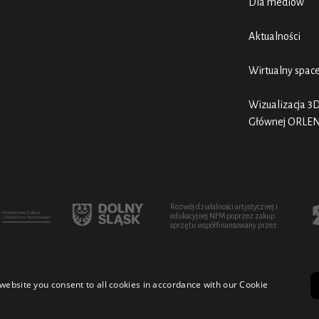
Dla mediów
Aktualności
Wirtualny spac
Wizualizacja 3D
Głównej ORLE
Rozwój działalności artystycznej i
edukacyjnej NFM poprzez zakup
sprzętu współfinansowany przez:
website you consent to all cookies in accordance with our Cookie
cturo