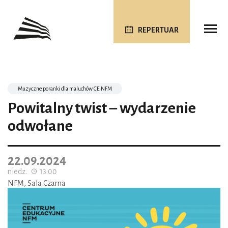
REPERTUAR
Muzyczne poranki dla maluchów CE NFM
Powitalny twist – wydarzenie
odwołane
22.09.2024
niedz.
13:00
NFM, Sala Czarna