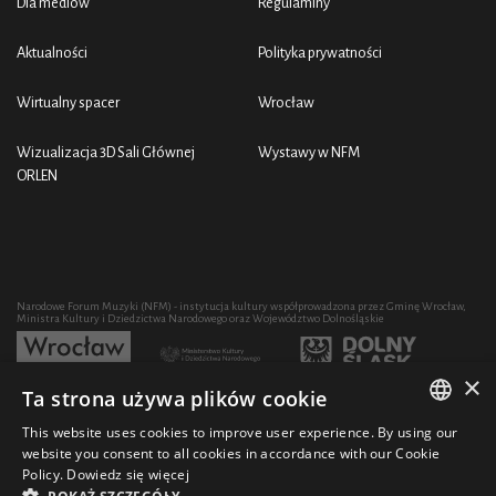
Dla mediów
Regulaminy
Aktualności
Polityka prywatności
Wirtualny spacer
Wrocław
Wizualizacja 3D Sali Głównej
Wystawy w NFM
ORLEN
Narodowe Forum Muzyki (NFM) - instytucja kultury współprowadzona przez Gminę Wrocław,
Ministra Kultury i Dziedzictwa Narodowego oraz Województwo Dolnośląskie
×
Ta strona używa plików cookie
Rozwój działalności artystycznej i edukacyjnej NFM poprzez zakup sprzętu współfinansowany
przez:
This website uses cookies to improve user experience. By using our
POLISH
website you consent to all cookies in accordance with our Cookie
Policy.
Dowiedz się więcej
ENGLISH