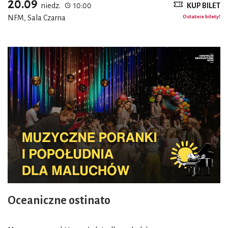
20.09
niedz.
10:00
KUP BILET
NFM, Sala Czarna
Ostatnie bilety!
Oceaniczne ostinato