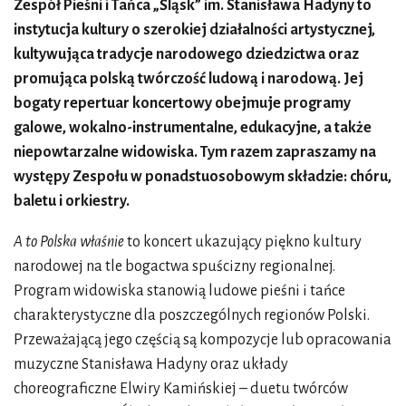
Zespół Pieśni i Tańca „Śląsk” im. Stanisława Hadyny to
instytucja kultury o szerokiej działalności artystycznej,
kultywująca tradycje narodowego dziedzictwa oraz
promująca polską twórczość ludową i narodową. Jej
bogaty repertuar koncertowy obejmuje programy
galowe, wokalno-instrumentalne, edukacyjne, a także
niepowtarzalne widowiska. Tym razem zapraszamy na
występy Zespołu w ponadstuosobowym składzie: chóru,
baletu i orkiestry.
A to Polska właśnie
to koncert ukazujący piękno kultury
narodowej na tle bogactwa spuścizny regionalnej.
Program widowiska stanowią ludowe pieśni i tańce
charakterystyczne dla poszczególnych regionów Polski.
Przeważającą jego częścią są kompozycje lub opracowania
muzyczne Stanisława Hadyny oraz układy
choreograficzne Elwiry Kamińskiej – duetu twórców