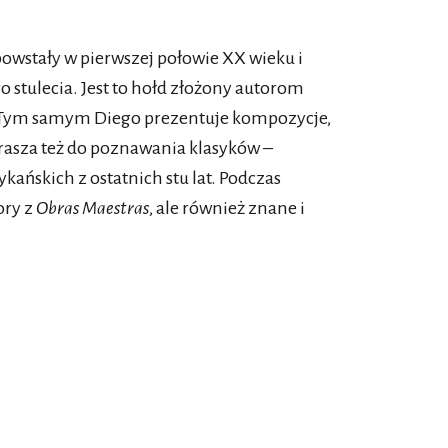
powstały w pierwszej połowie XX wieku i
 stulecia. Jest to hołd złożony autorom
Tym samym Diego prezentuje kompozycje,
prasza też do poznawania klasyków –
ańskich z ostatnich stu lat. Podczas
ory z
Obras Maestras
, ale również znane i