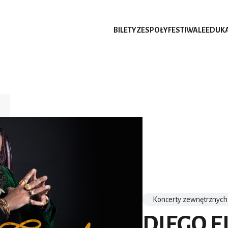
BILETY
ZESPOŁY
FESTIWALE
EDUK
Koncerty zewnętrznych
DIEGO EL