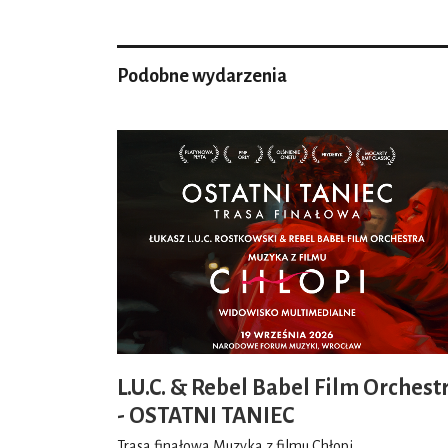
Podobne wydarzenia
L.U.C. & Rebel Babel Film Orchest
- OSTATNI TANIEC
Trasa finałowa Muzyka z filmu Chłopi