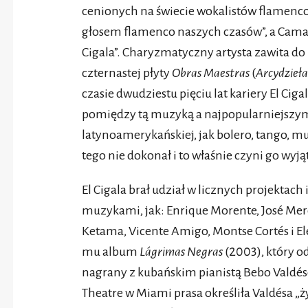
cenionych na świecie wokalistów flamenco
głosem flamenco naszych czasów”, a Camar
Cigala”. Charyzmatyczny artysta zawita do
czternastej płyty
Obras Maestras
(
Arcydzieła
czasie dwudziestu pięciu lat kariery El Ci
pomiędzy tą muzyką a najpopularniejszy
latynoamerykańskiej, jak bolero, tango, mu
tego nie dokonał i to właśnie czyni go wy
El Cigala brał udział w licznych projektach
muzykami, jak: Enrique Morente, José Merc
Ketama, Vicente Amigo, Montse Cortés i El
mu album
Lágrimas Negras
(2003), który o
nagrany z kubańskim pianistą Bebo Valdés
Theatre w Miami prasa określiła Valdésa „