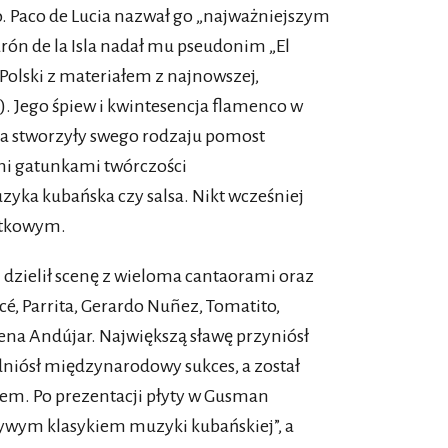
. Paco de Lucia nazwał go „najważniejszym
ón de la Isla nadał mu pseudonim „El
 Polski z materiałem z najnowszej,
). Jego śpiew i kwintesencja flamenco w
gala stworzyły swego rodzaju pomost
mi gatunkami twórczości
zyka kubańska czy salsa. Nikt wcześniej
jątkowym.
 i dzielił scenę z wieloma cantaorami oraz
é, Parrita, Gerardo Nuñez, Tomatito,
ena Andújar. Największą sławę przyniósł
dniósł międzynarodowy sukces, a został
em. Po prezentacji płyty w Gusman
żywym klasykiem muzyki kubańskiej”, a