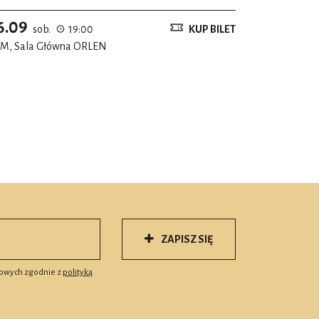
6.09
sob.
19:00
KUP BILET
M, Sala Główna ORLEN
ZAPISZ SIĘ
owych zgodnie z
polityką