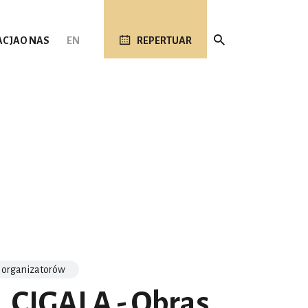
ACJA
O NAS
EN
REPERTUAR
 organizatorów
 CIGALA - Obras