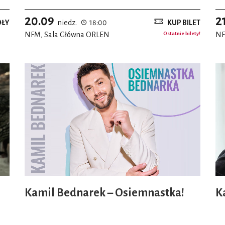
20.09
2
ÓŁY
niedz.
18:00
KUP BILET
NFM, Sala Główna ORLEN
Ostatnie bilety!
NF
Kamil Bednarek – Osiemnastka!
K