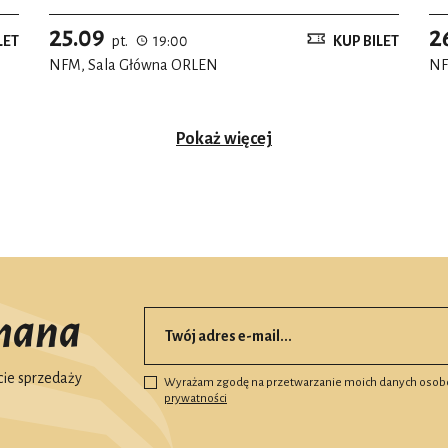
25.09
2
LET
pt.
19:00
KUP BILET
NFM, Sala Główna ORLEN
NF
Pokaż więcej
mana
ie sprzedaży
Wyrażam zgodę na przetwarzanie moich danych osob
prywatności