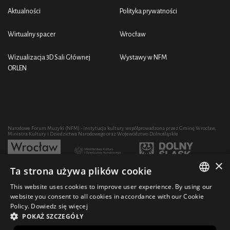
Aktualności
Polityka prywatności
Wirtualny spacer
Wrocław
Wizualizacja 3D Sali Głównej
Wystawy w NFM
ORLEN
Narodowe Forum Muzyki (NFM) - instytucja kultury współprowadzona przez Gminę Wrocław,
Ministra Kultury i Dziedzictwa Narodowego oraz Województwo Dolnośląskie
×
Ta strona używa plików cookie
Rozwój działalności artystycznej i edukacyjnej NFM poprzez zakup sprzętu współfinansowany
przez:
This website uses cookies to improve user experience. By using our
POLISH
website you consent to all cookies in accordance with our Cookie
Policy.
Dowiedz się więcej
ENGLISH
POKAŻ SZCZEGÓŁY