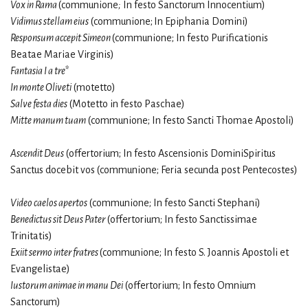
Vox in Rama
(communione
;
In festo Sanctorum Innocentium)
Vidimus stellam eius
(communione;
In Epiphania Domini)
Responsum accepit Simeon
(communione; In festo Purificationis
Beatae Mariae Virginis)
Fantasia I a tre*
In monte Oliveti
(motetto)
Salve festa dies
(Motetto in festo Paschae)
Mitte manum tuam
(communione; In festo Sancti Thomae Apostoli)
Ascendit Deus
(offertorium; In festo Ascensionis DominiSpiritus
Sanctus docebit vos (communione; Feria secunda post Pentecostes)
Video caelos apertos
(communione; In festo Sancti Stephani)
Benedictus sit Deus Pater
(offertorium; In festo Sanctissimae
Trinitatis)
Exiit sermo inter fratres
(communione; In festo S. Joannis Apostoli et
Evangelistae)
Iustorum animae in manu Dei
(offertorium; In festo Omnium
Sanctorum)