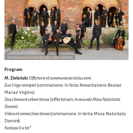
Wrocław Baroque Ensemble / fot. Łukasz Rajchert
Program:
M. Zieleński
Offertoria et communiones totius anni:
Ecce Virgo concipiet
(communione; In festo Annuntiationis Beatae
Mariae Virginis)
Deus firmavit orbem terrae
(offertorium;
In secunda Missa Nativitatis
Domini)
Viderunt omnes fines terrae
(communione; In tertia Missa Nativitatis
Domin
i
)
Fantasia II a tre
*