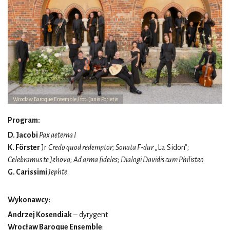
Wrocław Baroque Ensemble / fot. Janis Porietis
Program:
D. Jacobi
Pax aeterna I
K. Förster
Jr
Credo quod redemptor
;
Sonata F-dur
„La Sidon”;
Celebramus te Jehova
;
Ad arma fideles
;
Dialogi Davidis cum Philisteo
G. Carissimi
Jephte
Wykonawcy:
Andrzej Kosendiak
– dyrygent
Wrocław Baroque Ensemble
: