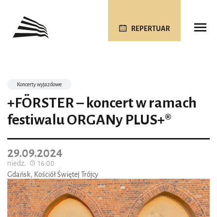
REPERTUAR
Koncerty wyjazdowe
+FÖRSTER – koncert w ramach
festiwalu ORGANy PLUS+®
29.09.2024
niedz.
16:00
Gdańsk, Kościół Świętej Trójcy