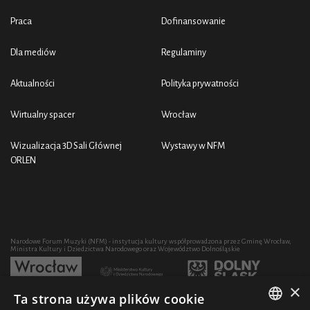
Praca
Dofinansowanie
Dla mediów
Regulaminy
Aktualności
Polityka prywatności
Wirtualny spacer
Wrocław
Wizualizacja 3D Sali Głównej
Wystawy w NFM
ORLEN
Narodowe Forum Muzyki (NFM) - instytucja kultury współprowadzona przez Gminę Wrocław,
Ministra Kultury i Dziedzictwa Narodowego oraz Województwo Dolnośląskie
×
Ta strona używa plików cookie
Rozwój działalności artystycznej i edukacyjnej NFM poprzez zakup sprzętu współfinansowany