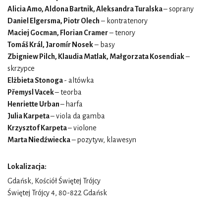
Alicia Amo, Aldona Bartnik, Aleksandra Turalska
– soprany
Daniel Elgersma, Piotr Olech
– kontratenory
Maciej Gocman, Florian Cramer
– tenory
Tomáš Král, Jaromír Nosek
– basy
Zbigniew Pilch, Klaudia Matlak, Małgorzata Kosendiak
–
skrzypce
Elżbieta Stonoga
- altówka
Přemysl Vacek
– teorba
Henriette Urban
– harfa
Julia Karpeta
– viola da gamba
Krzysztof Karpeta
– violone
Marta Niedźwiecka
– pozytyw, klawesyn
Lokalizacja:
Gdańsk, Kościół Świętej Trójcy
Świętej Trójcy 4, 80-822 Gdańsk