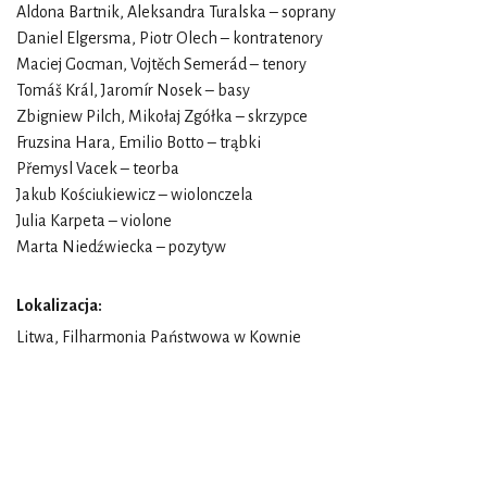
Aldona Bartnik, Aleksandra Turalska – soprany
Daniel Elgersma, Piotr Olech – kontratenory
Maciej Gocman, Vojtěch Semerád – tenory
Tomáš Král, Jaromír Nosek – basy
Zbigniew Pilch, Mikołaj Zgółka – skrzypce
Fruzsina Hara, Emilio Botto – trąbki
Přemysl Vacek – teorba
Jakub Kościukiewicz – wiolonczela
Julia Karpeta – violone
Marta Niedźwiecka – pozytyw
Lokalizacja:
Litwa, Filharmonia Państwowa w Kownie