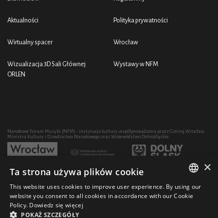
Aktualności
Polityka prywatności
Wirtualny spacer
Wrocław
Wizualizacja 3D Sali Głównej
Wystawy w NFM
ORLEN
Narodowe Forum Muzyki (NFM) - instytucja kultury współprowadzona przez Gminę Wrocław,
Ministra Kultury i Dziedzictwa Narodowego oraz Województwo Dolnośląskie
×
Ta strona używa plików cookie
Rozwój działalności artystycznej i edukacyjnej NFM poprzez zakup sprzętu współfinansowany
przez:
This website uses cookies to improve user experience. By using our
POLISH
website you consent to all cookies in accordance with our Cookie
Policy.
Dowiedz się więcej
ENGLISH
POKAŻ SZCZEGÓŁY