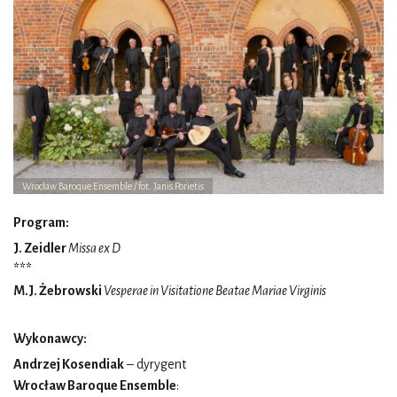
Wrocław Baroque Ensemble / fot. Janis Porietis
Program:
J. Zeidler
Missa ex D
***
M.J. Żebrowski
Vesperae in Visitatione Beatae Mariae Virginis
Wykonawcy:
Andrzej Kosendiak
– dyrygent
Wrocław Baroque Ensemble
: