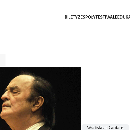
BILETY
ZESPOŁY
FESTIWALE
EDUK
Wratislavia Cantans