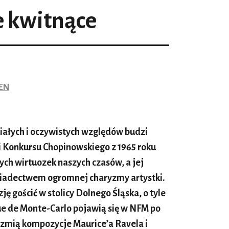
 kwitnące
LEN
iałych i oczywistych względów budzi
i Konkursu Chopinowskiego z 1965 roku
ych wirtuozek naszych czasów, a jej
 świadectwem ogromnej charyzmy artystki.
ję gościć w stolicy Dolnego Śląska, o tyle
ue de Monte-Carlo pojawią się w NFM po
rzmią kompozycje Maurice’a Ravela i