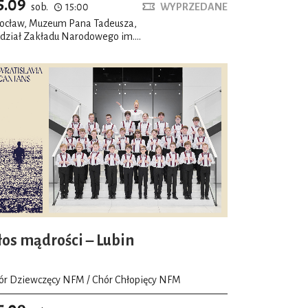
5.09
sob.
15:00
WYPRZEDANE
ocław, Muzeum Pana Tadeusza,
dział Zakładu Narodowego im.
solińskich, Salon romantyczny
łos mądrości – Lubin
ór Dziewczęcy NFM / Chór Chłopięcy NFM