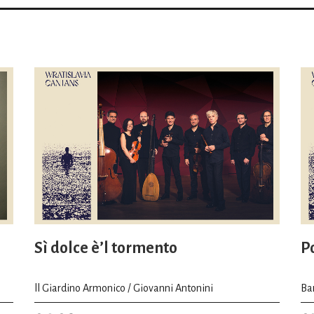
Sì dolce è’l tormento
P
ll Giardino Armonico / Giovanni Antonini
Ba