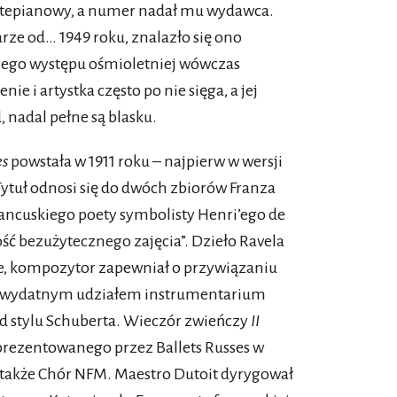
ortepianowy, a numer nadał mu wydawca.
arze od… 1949 roku, znalazło się ono
ego występu ośmioletniej wówczas
ie i artystka często po nie sięga, a jej
 nadal pełne są blasku.
es
powstała w 1911 roku – najpierw w wersji
 Tytuł odnosi się do dwóch zbiorów Franza
francuskiego poety symbolisty Henri’ego de
ść bezużytecznego zajęcia”. Dzieło Ravela
 je, kompozytor zapewniał o przywiązaniu
a z wydatnym udziałem instrumentarium
d stylu Schuberta. Wieczór zwieńczy
II
rezentowanego przez Ballets Russes w
 także Chór NFM. Maestro Dutoit dyrygował