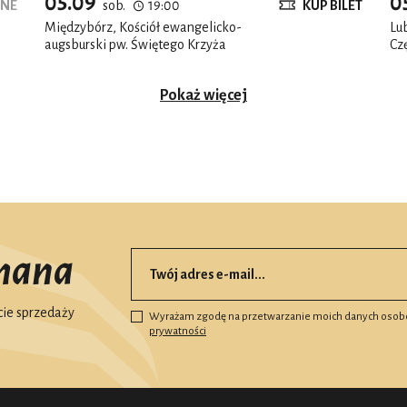
05.09
0
NE
sob.
19:00
KUP BILET
Międzybórz, Kościół ewangelicko-
Lub
augsburski pw. Świętego Krzyża
Cz
Pokaż więcej
mana
ie sprzedaży
Wyrażam zgodę na przetwarzanie moich danych osob
prywatności