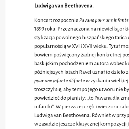
Ludwiga van Beethovena.
Koncert rozpocznie
Pavane pour une infant
1899 roku. Przeznaczona na niewielką orkie
stylizacja powolnego hiszpańskiego tańca 
popularnością w XVI i XVII wieku. Tytuł mo
bowiem poświęcony żadnej konkretnej pos
baskijskim pochodzeniem autora wobec ku
późniejszych latach Ravel uznał to dzieło 
pour une infante défunte
w zyskaniu wielkie
troszczył się, aby tempo jego utworu nie 
powiedzieć do pianisty: „to Pawana dla zma
infantki”. W pierwszej części wieczoru zab
Ludwiga van Beethovena. Również w przypad
w zasadzie jeszcze klasycznej kompozycji je