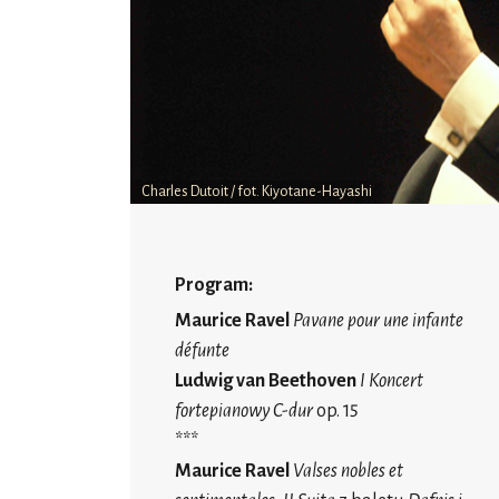
Charles Dutoit / fot. Kiyotane-Hayashi
Program:
Maurice Ravel
Pavane pour une infante
défunte
Ludwig van Beethoven
I Koncert
fortepianowy C-dur
op. 15
***
Maurice Ravel
Valses nobles et