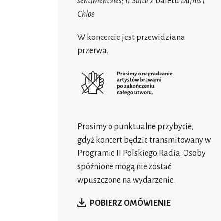
sentimentales
;
II Suita
z baletu
Dafnis i
Chloe
W koncercie jest przewidziana
przerwa.
Prosimy o punktualne przybycie,
gdyż koncert będzie transmitowany w
Programie II Polskiego Radia. Osoby
spóźnione mogą nie zostać
wpuszczone na wydarzenie.
POBIERZ OMÓWIENIE