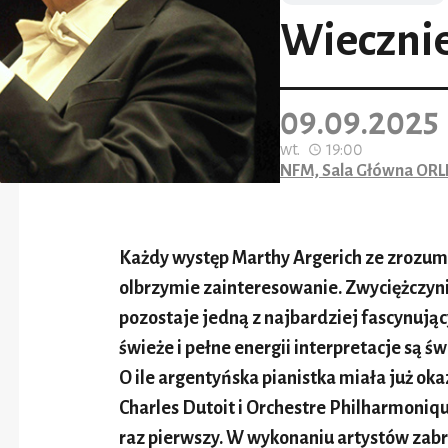
Wiecznie
09.09.2025
wt.
19:00
NFM, Sala Główna OR
Każdy występ Marthy Argerich ze zrozum
olbrzymie zainteresowanie. Zwyciężczyn
pozostaje jedną z najbardziej fascynując
świeże i pełne energii interpretacje są
O ile argentyńska pianistka miała już okaz
Charles Dutoit i Orchestre Philharmoniq
raz pierwszy. W wykonaniu artystów zab