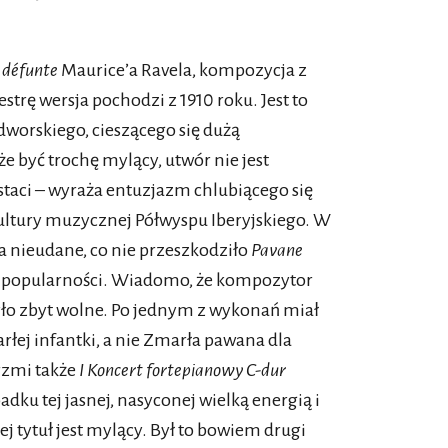
e défunte
Maurice’a Ravela, kompozycja z
strę wersja pochodzi z 1910 roku. Jest to
dworskiego, cieszącego się dużą
że być trochę mylący, utwór nie jest
taci – wyraża entuzjazm chlubiącego się
ltury muzycznej Półwyspu Iberyjskiego. W
za nieudane, co nie przeszkodziło
Pavane
j popularności. Wiadomo, że kompozytor
było zbyt wolne. Po jednym z wykonań miał
rłej infantki, a nie Zmarła pawana dla
rzmi także
I Koncert fortepianowy C-dur
ku tej jasnej, nasyconej wielką energią i
j tytuł jest mylący. Był to bowiem drugi