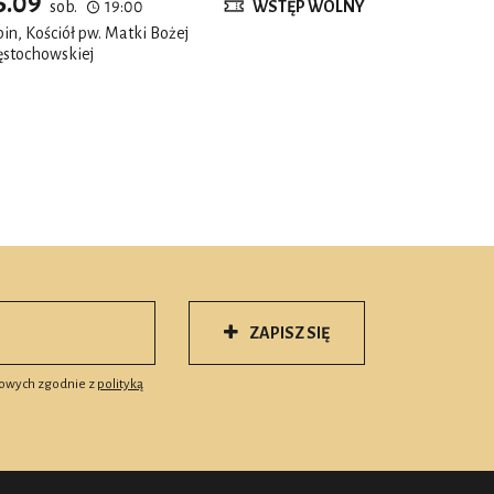
5.09
sob.
19:00
WSTĘP WOLNY
in, Kościół pw. Matki Bożej
ęstochowskiej
ZAPISZ SIĘ
owych zgodnie z
polityką