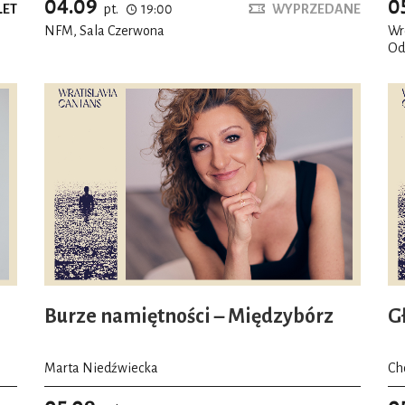
04.09
0
LET
pt.
19:00
WYPRZEDANE
NFM, Sala Czerwona
Wr
Od
Os
Burze namiętności – Międzybórz
G
Marta Niedźwiecka
Ch