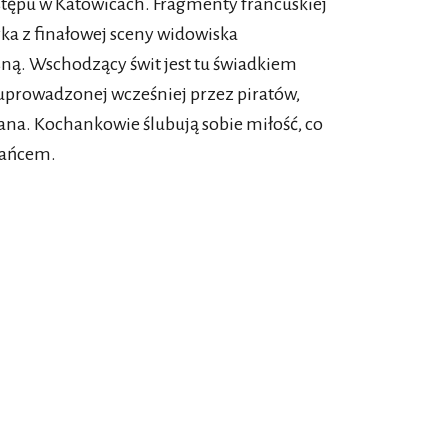
tępu w Katowicach. Fragmenty francuskiej
a z finałowej sceny widowiska
sną. Wschodzący świt jest tu świadkiem
uprowadzonej wcześniej przez piratów,
ana. Kochankowie ślubują sobie miłość, co
tańcem.