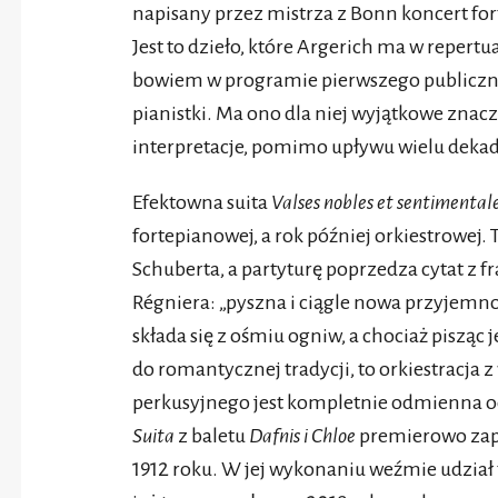
napisany przez mistrza z Bonn koncert f
Jest to dzieło, które Argerich ma w repertu
bowiem w programie pierwszego publiczn
pianistki. Ma ono dla niej wyjątkowe znaczen
interpretacje, pomimo upływu wielu dekad,
Efektowna suita
Valses nobles et sentimental
fortepianowej, a rok później orkiestrowej.
Schuberta, a partyturę poprzedza cytat z 
Régniera: „pyszna i ciągle nowa przyjemno
składa się z ośmiu ogniw, a chociaż pisząc
do romantycznej tradycji, to orkiestracj
perkusyjnego jest kompletnie odmienna o
Suita
z baletu
Dafnis i Chloe
premierowo zap
1912 roku. W jej wykonaniu weźmie udział