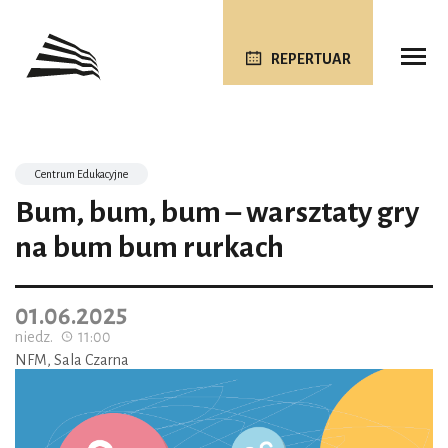
REPERTUAR
Centrum Edukacyjne
Bum, bum, bum – warsztaty gry
na bum bum rurkach
01.06.2025
niedz.
11:00
NFM, Sala Czarna