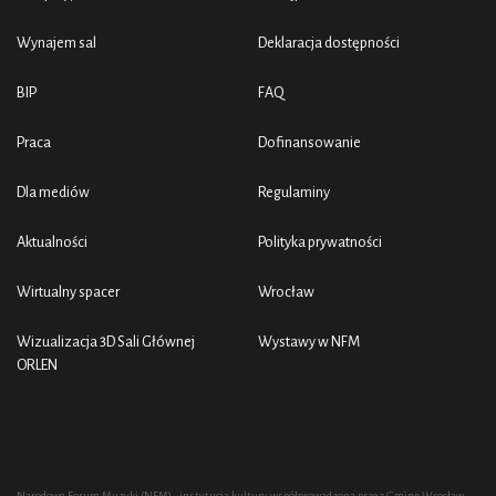
Wynajem sal
Deklaracja dostępności
BIP
FAQ
Praca
Dofinansowanie
Dla mediów
Regulaminy
Aktualności
Polityka prywatności
Wirtualny spacer
Wrocław
Wizualizacja 3D Sali Głównej
Wystawy w NFM
ORLEN
Narodowe Forum Muzyki (NFM) - instytucja kultury współprowadzona przez Gminę Wrocław,