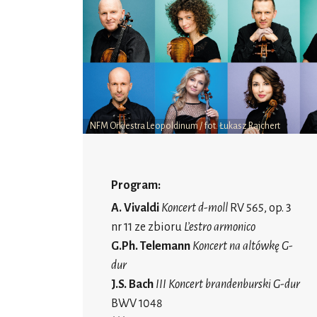
NFM Orkiestra Leopoldinum / fot. Łukasz Rajchert
Program:
A. Vivaldi
Koncert d-moll
RV 565, op. 3
nr 11 ze zbioru
L’estro armonico
G.Ph. Telemann
Koncert na altówkę G-
dur
J.S. Bach
III Koncert brandenburski G-dur
BWV 1048