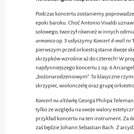
Podczas koncertu zostaniemy poprowadze
epoki baroku. Choć Antonio Vivaldi uznaw
solowego, tworzył również w innych odmi
armonico
op. 3 usłyszymy
Koncert d-moll
nr 
pierwszym przed orkiestrą stanie dwoje skr
skrzypków wzrośnie aż do czterech! W pr
najsłynniejszego koncertu z op. 6 Arcange
„bożonarodzeniowym”. To klasyczne rzyms
skrzypiec, wiolonczelę oraz grupę orkiest
Koncert na altówkę
Georga Philipa Telemanna
tylko ze względu na swoje walory estetyczne
przykład koncertu na ten instrument. Za 
zaś będzie Johann Sebastian Bach. Z arcy