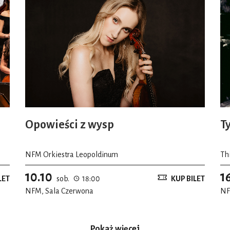
Opowieści z wysp
T
NFM Orkiestra Leopoldinum
Th
10.10
1
LET
sob.
18:00
KUP BILET
NFM, Sala Czerwona
NF
Pokaż więcej