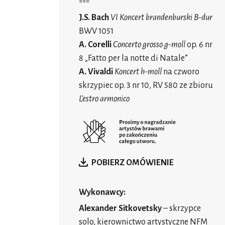
***
J.S. Bach
VI Koncert brandenburski B-dur
BWV 1051
A. Corelli
Concerto grosso g-moll
op. 6 nr
8 „Fatto per la notte di Natale”
A. Vivaldi
Koncert h-moll
na czworo
skrzypiec op. 3 nr 10, RV 580 ze zbioru
L’estro armonico
POBIERZ OMÓWIENIE
Wykonawcy:
Alexander Sitkovetsky
– skrzypce
solo, kierownictwo artystyczne NFM