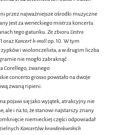
ni przez najważniejsze ośrodki muzyczne
any jest za weneckiego mistrza koncertu
anach tego gatunku. Ze zbioru
L’estro
11 oraz
Koncert h-moll
op. 10. W tym
zypków i wiolonczelista, a w drugim liczba
ogramie nie mogło zabraknąć
la Corellego, zwanego
kie concerto grosso powstało na dwoje
rową zwaną ripieni.
 pojawi się jako wyjątek, atrakcyjny nie
, ale i na to, że stanowi najstarszy znany
domknięcie niemieckiej części odpowiadał
dzielnych
Koncertów brandenburskich