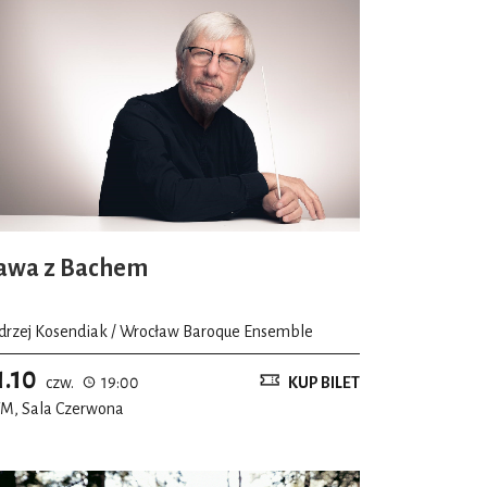
awa z Bachem
drzej Kosendiak / Wrocław Baroque Ensemble
1.10
czw.
19:00
KUP BILET
M, Sala Czerwona