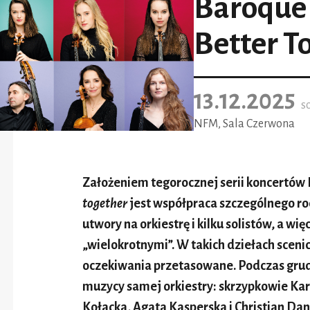
Baroque 
Better T
13.12.2025
s
NFM, Sala Czerwona
Założeniem tegorocznej serii koncertów
together
jest współpraca szczególnego ro
utwory na orkiestrę i kilku solistów, a w
„wielokrotnymi”. W takich dziełach sceni
oczekiwania przetasowane. Podczas gru
muzycy samej orkiestry: skrzypkowie Ka
Kołacka, Agata Kasperska i Christian Dan