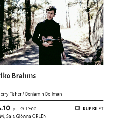
ylko Brahms
ierry Fisher / Benjamin Beilman
6.10
pt.
19:00
KUP BILET
M, Sala Główna ORLEN