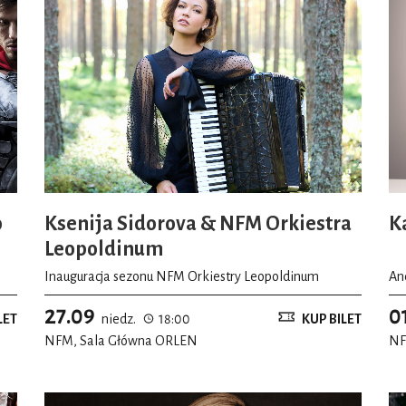
o
Ksenija Sidorova & NFM Orkiestra
K
Leopoldinum
Inauguracja sezonu NFM Orkiestry Leopoldinum
An
27.09
0
LET
niedz.
18:00
KUP BILET
NFM, Sala Główna ORLEN
NF