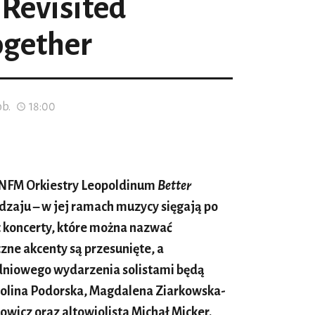
Revisited
ogether
ob.
18:00
 NFM Orkiestry Leopoldinum
Better
dzaju – w jej ramach muzycy sięgają po
ięc koncerty, które można nazwać
czne akcenty są przesunięte, a
dniowego wydarzenia solistami będą
rolina Podorska, Magdalena Ziarkowska-
owicz oraz altowiolista Michał Micker.