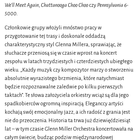
We’ll Meet Again
,
Chattanooga Choo Choo
czy
Pennsylvania 6-
5000
.
Członkowie grupy włożyli mnóstwo pracy w
przygotowanie tej trasy i doskonale oddadzą
charakterystyczny styl Glenna Millera, sprawiając, że
słuchacze przeniosą się w czasie wprost na koncert
zespołu w latach trzydziestych i czterdziestych ubiegłego
wieku. „Każdy muzyk czy kompozytor marzy o stworzeniu
absolutnie wyrazistego brzmienia, które natychmiast
będzie rozpoznawalne zaledwie po kilku pierwszych
taktach”. Te słowa założyciela orkiestry wciąż są dla jego
spadkobierców ogromną inspiracją. Eleganccy artyści
kochają swój emocjonalny jazz, a ich radość z grania jest
nie do przeoczenia. Historia ta trwa już dziewięćdziesiąt
lat – w tym czasie Glenn Miller Orchestra koncertowała na
całym świecie, budząc podziw międzynarodowej