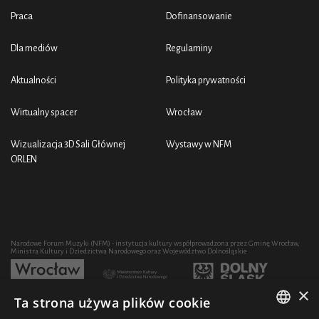
Praca
Dofinansowanie
Dla mediów
Regulaminy
Aktualności
Polityka prywatności
Wirtualny spacer
Wrocław
Wizualizacja 3D Sali Głównej
Wystawy w NFM
ORLEN
Narodowe Forum Muzyki (NFM) - instytucja kultury współprowadzona przez Gminę Wrocław,
Ministra Kultury i Dziedzictwa Narodowego oraz Województwo Dolnośląskie
×
Ta strona używa plików cookie
Rozwój działalności artystycznej i edukacyjnej NFM poprzez zakup sprzętu współfinansowany
przez: