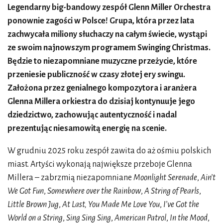
Legendarny big-bandowy zespół Glenn Miller Orchestra
ponownie zagości w Polsce! Grupa, która przez lata
zachwycała miliony słuchaczy na całym świecie, wystąpi
ze swoim najnowszym programem Swinging Christmas.
Będzie to niezapomniane muzyczne przeżycie, które
przeniesie publiczność w czasy złotej ery swingu.
Założona przez genialnego kompozytora i aranżera
Glenna Millera orkiestra do dzisiaj kontynuuje jego
dziedzictwo, zachowując autentyczność i nadal
prezentując niesamowitą energię na scenie.
W grudniu 2025 roku zespół zawita do aż ośmiu polskich
miast. Artyści wykonają największe przeboje Glenna
Millera – zabrzmią niezapomniane
Moonlight Serenade
,
Ain’t
We Got Fun
,
Somewhere over the Rainbow
,
A String of Pearls
,
Little Brown Jug
,
At Last, You Made Me Love You
,
I’ve Got the
World on a String
,
Sing Sing Sing
,
American Patrol
,
In the Mood
,