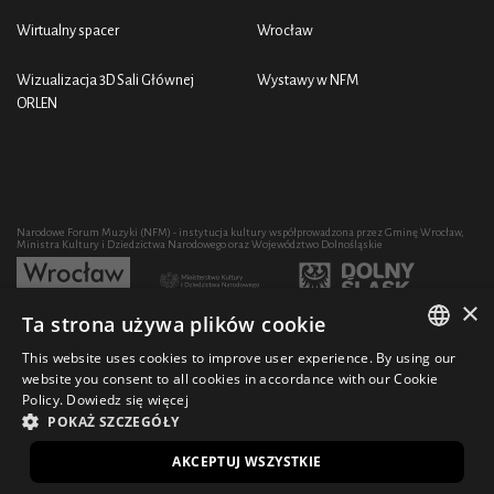
Wirtualny spacer
Wrocław
Wizualizacja 3D Sali Głównej
Wystawy w NFM
ORLEN
Narodowe Forum Muzyki (NFM) - instytucja kultury współprowadzona przez Gminę Wrocław,
Ministra Kultury i Dziedzictwa Narodowego oraz Województwo Dolnośląskie
×
Ta strona używa plików cookie
Rozwój działalności artystycznej i edukacyjnej NFM poprzez zakup sprzętu współfinansowany
przez:
This website uses cookies to improve user experience. By using our
POLISH
website you consent to all cookies in accordance with our Cookie
Policy.
Dowiedz się więcej
ENGLISH
POKAŻ SZCZEGÓŁY
© 2021 Narodowe Forum Muzyki
Design Ficturo
EN
AKCEPTUJ WSZYSTKIE