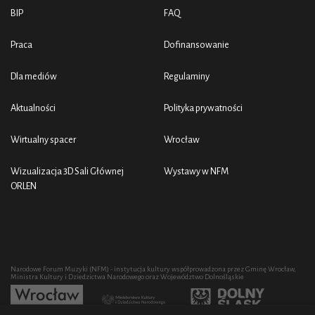
BIP
FAQ
Praca
Dofinansowanie
Dla mediów
Regulaminy
Aktualności
Polityka prywatności
Wirtualny spacer
Wrocław
Wizualizacja 3D Sali Głównej
Wystawy w NFM
ORLEN
Narodowe Forum Muzyki (NFM) - instytucja kultury współprowadzona przez Gminę Wrocław,
Ministra Kultury i Dziedzictwa Narodowego oraz Województwo Dolnośląskie