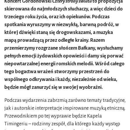
Koncert Gordonowski
Cztery strony świata
to propozycja
skierowana do najmłodszych słuchaczy,
a więc dzieci do
trzeciego roku życia, oraz ich opiekunów. Podczas
spotkania wyruszymy
w niezwykłą, barwną podróż, w
której dźwięki staną się drogowskazami, a muzyka
mapą prowadzącą przez odległe krainy. Razem
przemierzymy rozgrzane słońcem Bałkany, wysłuchamy
pełnych emocji żydowskich opowieści i damy się porwać
niepowtarzalnej energii romskich melodii. Wśród całego
tego bogactwa wrażeń stworzymy przestrzeń do
wspólnego odkrywania i każdy, niezależnie od wieku,
będzie mógł zanurzyć się w swojej wyobraźni.
Podczas wydarzenia zabrzmią zarówno tematy tradycyjne,
jak i autorskie interpretacje inspirowane muzyką etniczną.
Przewodnikiem po tej wyprawie będzie Kapela
Timingeriu – rodzinny zespół, dla którego każdy występ