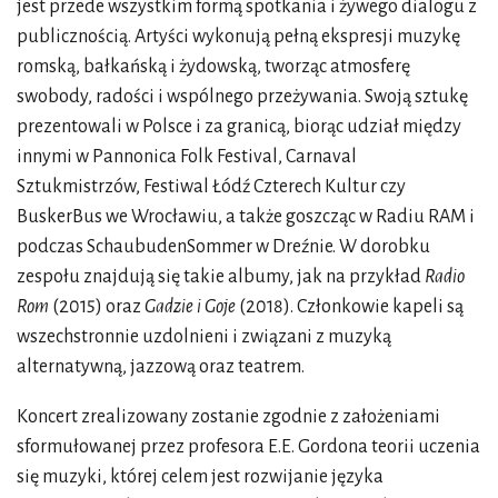
jest przede wszystkim formą spotkania i żywego dialogu z
publicznością. Artyści wykonują pełną ekspresji muzykę
romską, bałkańską i żydowską, tworząc atmosferę
swobody, radości i wspólnego przeżywania. Swoją sztukę
prezentowali w Polsce i za granicą, biorąc udział między
innymi w Pannonica Folk Festival, Carnaval
Sztukmistrzów, Festiwal Łódź Czterech Kultur czy
BuskerBus we Wrocławiu, a także goszcząc w Radiu RAM i
podczas SchaubudenSommer w Dreźnie. W dorobku
zespołu znajdują się takie albumy, jak na przykład
Radio
Rom
(2015) oraz
Gadzie i Goje
(2018). Członkowie kapeli są
wszechstronnie uzdolnieni i związani z muzyką
alternatywną, jazzową oraz teatrem.
Koncert zrealizowany zostanie zgodnie z założeniami
sformułowanej przez profesora E.E. Gordona teorii uczenia
się muzyki, której celem jest rozwijanie języka