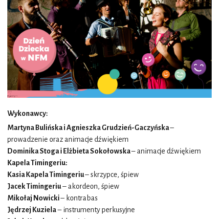
Wykonawcy:
Martyna Bulińska i Agnieszka Grudzień-Gaczyńska
–
prowadzenie oraz animacje dźwiękiem
Dominika Stoga i Elżbieta Sokołowska
– animacje dźwiękiem
Kapela Timingeriu:
Kasia Kapela Timingeriu
– skrzypce, śpiew
Jacek Timingeriu
– akordeon, śpiew
Mikołaj Nowicki
– kontrabas
Jędrzej Kuziela
– instrumenty perkusyjne