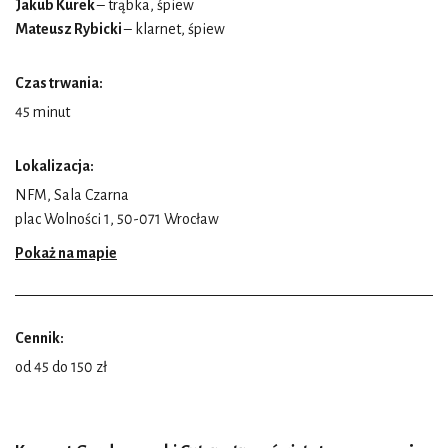
Jakub Kurek
– trąbka, śpiew
Mateusz Rybicki
– klarnet, śpiew
Czas trwania:
45 minut
Lokalizacja:
NFM, Sala Czarna
plac Wolności 1, 50-071 Wrocław
Pokaż na mapie
Cennik:
od 45 do 150 zł