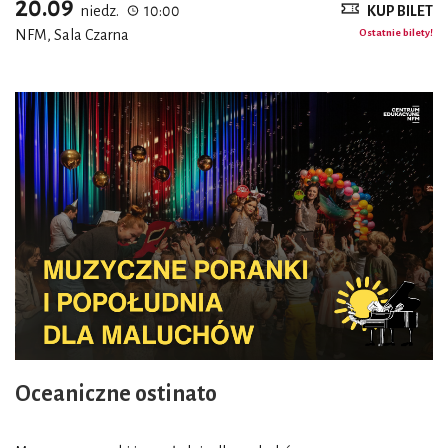
20.09
niedz.
10:00
KUP BILET
NFM, Sala Czarna
Ostatnie bilety!
Oceaniczne ostinato